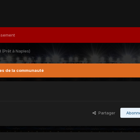
ssement
 (Prêt à Naples)
es de la communauté
Partager
Abonn