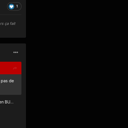
1
s ça fait
s pas de
t en BU…