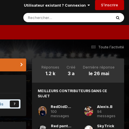
S’inscrire
Utilisateur existant ? Connexion
Toute l’activité
Réponses
Créé
Dernière réponse
1.2 k
3 a
le 26 mai
MEILLEURS CONTRIBUTEURS DANS CE
SUJET
és
7
RedDidDevil
Alexis.B
100
94
messages
messages
Red panther
SkyTrick