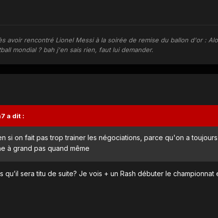
ès avoir rencontré Lionel Messi à la soirée de remise du ballon d'or : Alor
all mondial ? bah j'en sais rien, faut lui demander.
a7
a dit :
en si on fait pas trop trainer les négociations, parce qu'on a toujour
che à grand pas quand même
s qu’il sera titu de suite? Je vois + un Rash débuter le championna