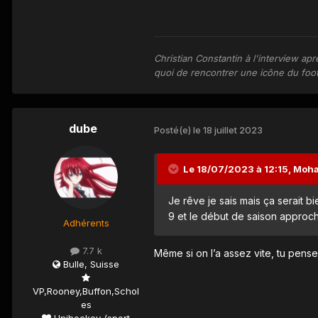
Christian Constantin à l'interview apr
quoi de rencontrer une icône du footb
dube
Posté(e)
le 18 juillet 2023
Le 18/07/2023 à 12:15,
Moh
Je rêve je sais mais ça serait bi
9 et le début de saison appro
Adhérents
7.7 k
Même si on l’a assez vite, tu pense
Bulle, Suisse
VP,Rooney,Buffon,Schol
es
Unihockey (sport