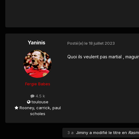
Yaninis
Posté(e)
le 18 juillet 2023
Quoi ils veulent pas martial , mag
Fergie Babes
4.5 k
toulouse
Rooney, carrick, paul
scholes
3 a
Jiminy
a modifié le titre en
Rasmu