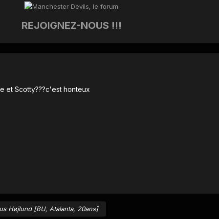
REJOIGNEZ-NOUS !!!
uire et Scotty???c'est honteux
s Højlund [BU, Atalanta, 20ans]