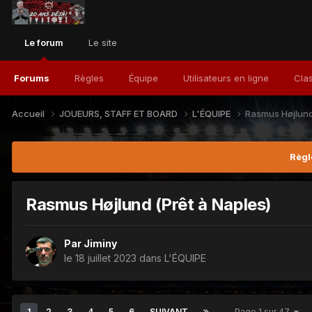
Le forum
Le site
Forums
Règles
Équipe
Utilisateurs en ligne
Cla
Accueil
JOUEURS, STAFF ET BOARD
L'ÉQUIPE
Rasmus Højlund
Règl
Rasmus Højlund (Prêt à Naples)
Par
Jiminy
le 18 juillet 2023
dans
L'ÉQUIPE
1
2
3
4
5
6
SUIVANT
Page 1 sur 47