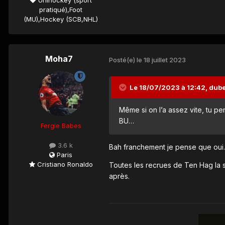
pratiqué),Foot
(MU),Hockey (SCB,NHL)
Moha7
Posté(e)
le 18 juillet 2023
Le 18/07/2023 à 12:42,
dub
Même si on l’a assez vite, tu pe
BU…
Fergie Babes
3.6 k
Bah franchement je pense que oui.
Paris
Cristiano Ronaldo
Toutes les recrues de Ten Hag la s
après.