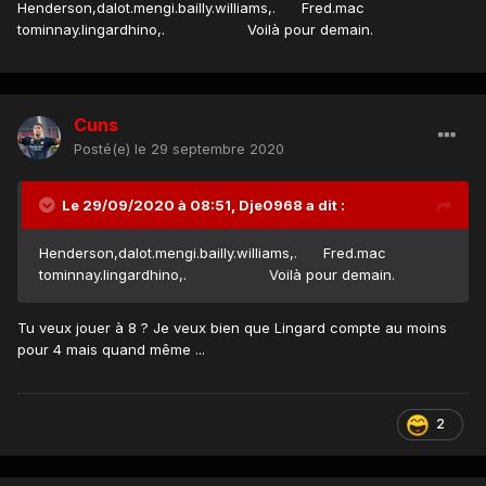
Henderson,dalot.mengi.bailly.williams,. Fred.mac
tominnay.lingardhino,. Voilà pour demain.
Cuns
Posté(e)
le 29 septembre 2020
Le 29/09/2020 à 08:51,
Dje0968
a dit :
Henderson,dalot.mengi.bailly.williams,. Fred.mac
tominnay.lingardhino,. Voilà pour demain.
Tu veux jouer à 8 ? Je veux bien que Lingard compte au moins
pour 4 mais quand même ...
2