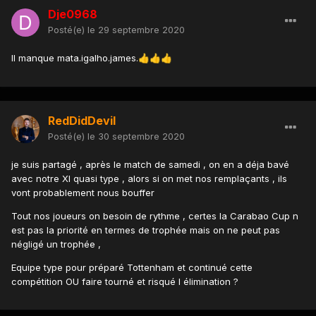
Dje0968
Posté(e)
le 29 septembre 2020
Il manque mata.igalho.james.
👍
👍
👍
RedDidDevil
Posté(e)
le 30 septembre 2020
je suis partagé , après le match de samedi , on en a déja bavé
avec notre XI quasi type , alors si on met nos remplaçants , ils
vont probablement nous bouffer
Tout nos joueurs on besoin de rythme , certes la Carabao Cup n
est pas la priorité en termes de trophée mais on ne peut pas
négligé un trophée ,
Equipe type pour préparé Tottenham et continué cette
compétition OU faire tourné et risqué l élimination ?