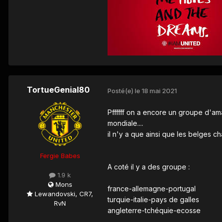
TortueGenial80
Posté(e)
le 18 mai 2021
Pffffff on a encore un groupe d'a
mondiale....
il n'y a que ainsi que les belges ch
Fergie Babes
A coté il y a des groupe
:
1.9 k
Mons
france-allemagne-portugal
Lewandovski, CR7,
turquie-italie-pays de galles
RvN
angleterre-tchéquie-ecosse