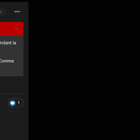
ur
ndant la
. Comme
1