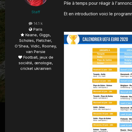
Pile à temps pour réagir à l'annonc
Staff
Et en introduction voici le program
14.1 k
Paris
Keane, Giggs,
Scholes, Fletcher,
O'Shea, Vidic, Rooney,
van Persie
Football, jeux de
société, œnologie,
cricket ukrainien