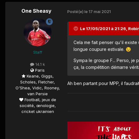
One Sheasy
Posté(e)
le 17 mai 2021
Le 17/05/2021 à 21:26,
Robi
Cela me fait penser qu'il existe
longue coupure estivale.
😉
Staff
Sympa le groupe F... Perso, je 
14.1 k
ça, la compétition démarre véri
Paris
Keane, Giggs,
Scholes, Fletcher,
Ah ben partant pour MPP, il faudra
O'Shea, Vidic, Rooney,
van Persie
Football, jeux de
société, œnologie,
cricket ukrainien