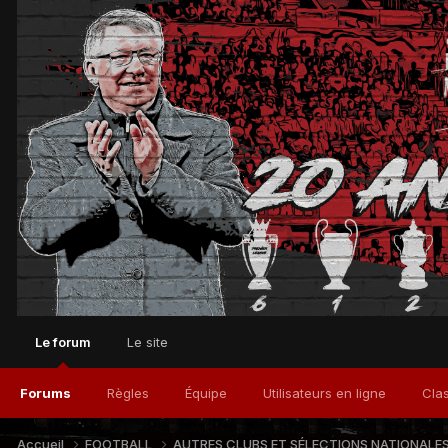
Le forum
Le site
Forums
Règles
Équipe
Utilisateurs en ligne
Cla
Accueil
FOOTBALL
AUTRES CLUBS ET SÉLECTIONS NATIONALE