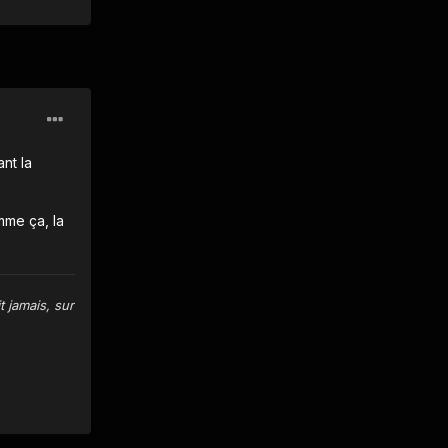
nt la
mme ça, la
 jamais, sur