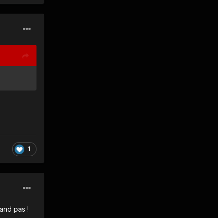
1
rand pas !