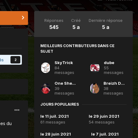
Réponses
Créé
Dernière réponse
545
5 a
5 a
MEILLEURS CONTRIBUTEURS DANS CE
SUJET
és
2
SkyTrick
dube
84
55
messages
messages
One Sheasy
Breizh Devils
39
38
messages
messages
JOURS POPULAIRES
le 11 juil. 2021
le 29 juin 2021
61 messages
54 messages
nes du
le 28 juin 2021
le 7 juil. 2021