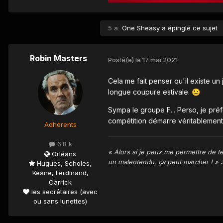
5 a
One Sheasy
a épinglé ce sujet
Robin Masters
Posté(e)
le 17 mai 2021
Cela me fait penser qu'il existe un
longue coupure estivale.
😉
Sympa le groupe F... Perso, je pré
compétition démarre véritablement 
Adhérents
6.8 k
« Alors si je peux me permettre de te
Orléans
un malentendu, ça peut marcher ! »
J
Hugues, Scholes,
Keane, Ferdinand,
Carrick
les secrétaires (avec
ou sans lunettes)