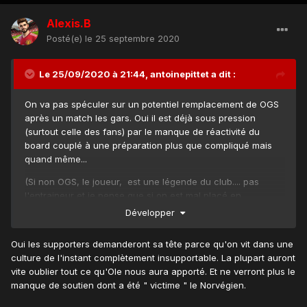
Alexis.B
Posté(e)
le 25 septembre 2020
Le 25/09/2020 à 21:44,
antoinepittet
a dit :
On va pas spéculer sur un potentiel remplacement de OGS
après un match les gars. Oui il est déjà sous pression
(surtout celle des fans) par le manque de réactivité du
board couplé à une préparation plus que compliqué mais
quand même...
(Si non OGS, le joueur, est une légende du club.... pas
l'entraineur et je pense que si on est mal placé en
championnat après 3 mois, les supporters demanderont sa
Développer
tête)
Oui les supporters demanderont sa tête parce qu'on vit dans une
culture de l'instant complètement insupportable. La plupart auront
vite oublier tout ce qu'Ole nous aura apporté. Et ne verront plus le
manque de soutien dont a été " victime " le Norvégien.