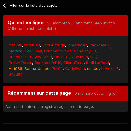
Aller sur la liste des sujets
Qui est en ligne
25 membres
, 0 anonyme, 445 invités
(Afficher la liste complète)
Yaninis
tonybleu
EricLeRouge
jdmaradan
Red-devil13
Marshall723
LoQi
Brunoarrakeen
Scholesy-18
BuddyZUnurl
yoyo2201
DesmaT
Coolman
FR7
Breizh Devils
Beckham94110
MidnaTaka
RedLikeDevil
Haf936
Senua_United
Phil64
CadySwita
matdevil
Alexis.B
JKad94
Récemment sur cette page
0 membre est en ligne
Aucun utilisateur enregistré regarde cette page.