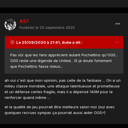
AS7
Posté(e)
le 25 septembre 2020
Le 25/09/2020 à 21:41,
dube
a dit :
Pas sûr que les fans apprécient autant Pochettino qu'OGS...
OGS reste une légende de United... Et je doute fortement
que Pochettino fasse mieux...
ah oui c'est que mon opinion, pas celle de la fanbase ... On a un
milieu classe mondiale, une attaque talentueuse et prometteuse
et un défense certes fragile, mais il a dépensé 140M pour la
renforcer quand même ...
et la qualité de jeu pourrait être meilleure selon moi (oui avec
quelques recrues sympas ça pourrait aussi aider OGS=)