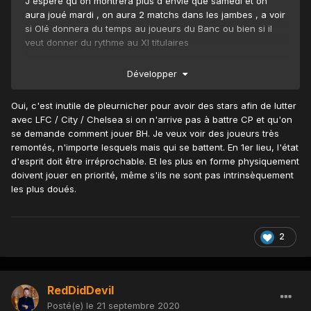
J'espère qu'on montrera plus d'envie que samedi et on
aura joué mardi , on aura 2 matchs dans les jambes , a voir
si Olé donnera du temps au joueurs du Banc ou bien si il
veut donner du rythme au XI titulaires
Développer
Oui, c'est inutile de pleurnicher pour avoir des stars afin de lutter
avec LFC / City / Chelsea si on n'arrive pas à battre CP et qu'on
se demande comment jouer BH. Je veux voir des joueurs très
remontés, n'importe lesquels mais qui se battent. En 1er lieu, l'état
d'esprit doit être irréprochable. Et les plus en forme physiquement
doivent jouer en priorité, même s'ils ne sont pas intrinsèquement
les plus doués.
2
RedDidDevil
Posté(e)
le 21 septembre 2020