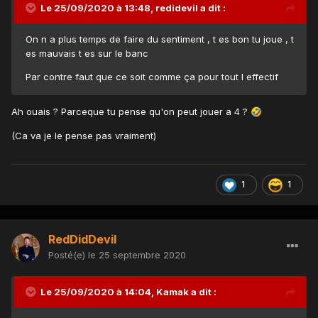
Le 25/09/2020 à 13:48,
redidevil
a dit :
On n a plus temps de faire du sentiment , t es bon tu joue , t
es mauvais t es sur le banc
Par contre faut que ce soit comme ça pour tout l effectif
Ah ouais ? Parceque tu pense qu'on peut jouer a 4 ?
🤣
(Ca va je le pense pas vraiment)
1
1
RedDidDevil
Posté(e)
le 25 septembre 2020
Le 25/09/2020 à 14:04,
Kamak
a dit :