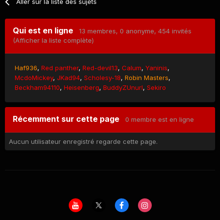
Aller sur la liste des sujets
Qui est en ligne
13 membres
, 0 anonyme, 454 invités
(Afficher la liste complète)
Haf936
Red panther
Red-devil13
Calum
Yaninis
McdoMickey
JKad94
Scholesy-18
Robin Masters
Beckham94110
Heisenberg
BuddyZUnurl
Sekiro
Récemment sur cette page
0 membre est en ligne
Aucun utilisateur enregistré regarde cette page.