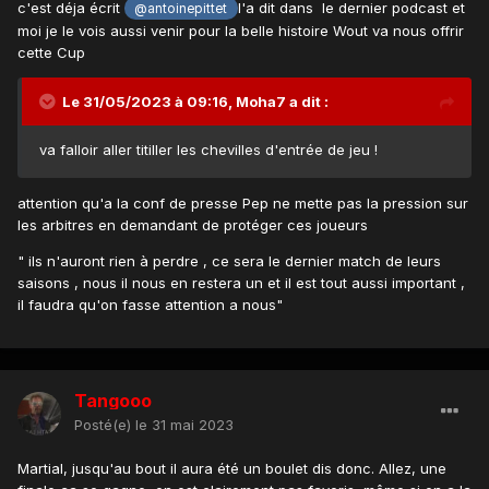
c'est déja écrit
l'a dit dans le dernier podcast et
@antoinepittet
moi je le vois aussi venir pour la belle histoire
Wout va nous offrir
cette Cup
Le 31/05/2023 à 09:16,
Moha7
a dit :
va falloir aller titiller les chevilles d'entrée de jeu !
attention qu'a la conf de presse Pep ne mette pas la pression sur
les arbitres en demandant de protéger ces joueurs
" ils n'auront rien à perdre , ce sera le dernier match de leurs
saisons , nous il nous en restera un et il est tout aussi important ,
il faudra qu'on fasse attention a nous"
Tangooo
Posté(e)
le 31 mai 2023
Martial, jusqu'au bout il aura été un boulet dis donc. Allez, une