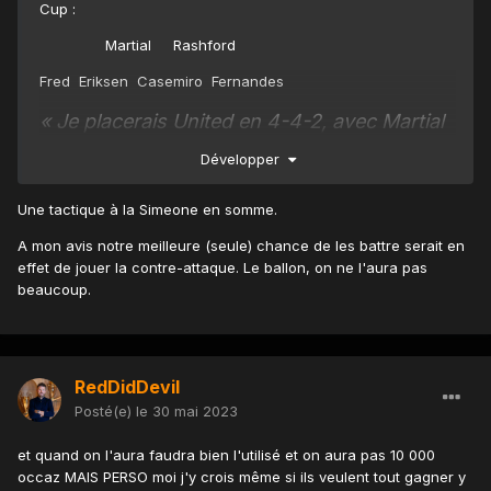
Cup
:
Martial Rashford
Fred Eriksen Casemiro Fernandes
« Je placerais United en 4-4-2, avec Martial
et Rashford en pointe et un milieu de terrain
Développer
très solide derrière : Casemiro et Eriksen (ou
Une tactique à la Simeone en somme.
McTominay) au centre, Bruno Fernandes et
Fred sur les côtés. L'idée est de raccourcir
A mon avis notre meilleure (seule) chance de les battre serait en
effet de jouer la contre-attaque. Le ballon, on ne l'aura pas
au maximum l'espace entre mes huit joueurs
beaucoup.
défensifs car tout le monde sait qu'il est très
difficile de vous briser si vous formez un
bloc solide de huit joueurs. United a eu
RedDidDevil
plusieurs succès contre City en jouant la
Posté(e)
le 30 mai 2023
contre-attaque, c'est ce qui fonctionne le
et quand on l'aura faudra bien l'utilisé et on aura pas 10 000
mieux. Il faut penser comme Mourinho. Il
occaz MAIS PERSO moi j'y crois même si ils veulent tout gagner y
avait amené à Chelsea des joueurs comme