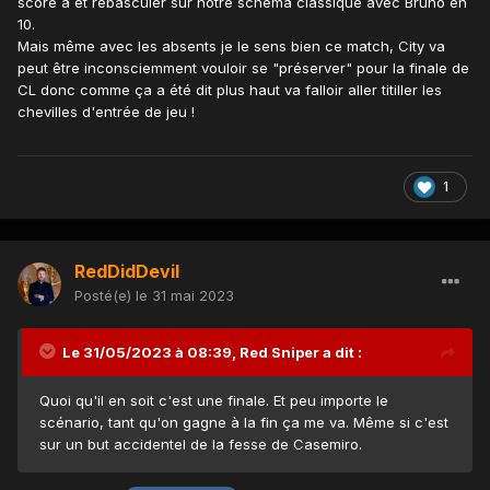
score à et rebasculer sur notre schéma classique avec Bruno en
10.
Mais même avec les absents je le sens bien ce match, City va
peut être inconsciemment vouloir se "préserver" pour la finale de
CL donc comme ça a été dit plus haut va falloir aller titiller les
chevilles d'entrée de jeu !
1
RedDidDevil
Posté(e)
le 31 mai 2023
Le 31/05/2023 à 08:39,
Red Sniper
a dit :
Quoi qu'il en soit c'est une finale. Et peu importe le
scénario, tant qu'on gagne à la fin ça me va. Même si c'est
sur un but accidentel de la fesse de Casemiro.