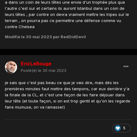
a dans un coin de leurs têtes une envie d'un trophée plus que
Joe Cole, Arjen Robben et Damian Duff qui
l'autre c'est sur et certains ils auront Istanbul dans un coin de
leurs têtes , par contre on devra vraiment mettre les tripes sur le
occupaient des positions d'entre-deux qui
terrain , on pourra pas ce permettre une défense comme vu
leur permettait de défendre avec le bloc mais
contre Chelsea
de repartir de positions intérieures pour
Modifié
le 30 mai 2023
par RedDidDevil
accélérer les contre-attaques. Il faut
accepter de défendre en groupe pour mieux
ressortir. »
EricLeRouge
Posté(e)
le 30 mai 2023
je sais que c'est pas beau ce que je vais dire, mais dès les
premières minutes faut mettre des tampons, car eux derrière y'a
la finale de la CL, et c'est une façon de les faire déjouer dans
leur tête (et toute façon, si on est trop gentil et qu'on les regarde
faire mumuse, on va ramasser)
5