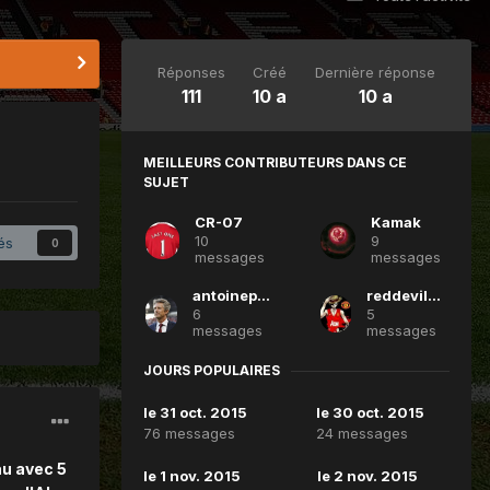
Réponses
Créé
Dernière réponse
111
10 a
10 a
MEILLEURS CONTRIBUTEURS DANS CE
SUJET
CR-07
Kamak
10
9
és
0
messages
messages
antoinepittet
reddevils972
6
5
messages
messages
JOURS POPULAIRES
le 31 oct. 2015
le 30 oct. 2015
76 messages
24 messages
au avec 5
le 1 nov. 2015
le 2 nov. 2015