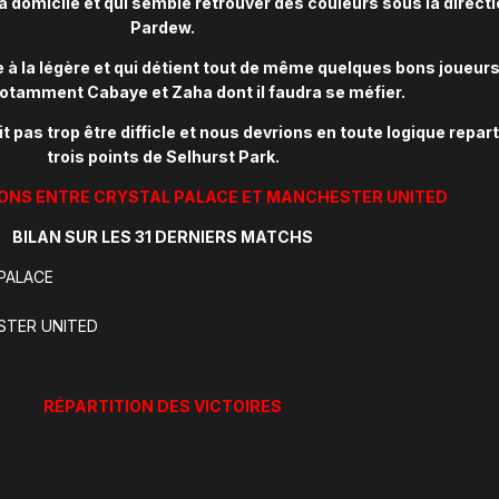
 à domicile et qui semble retrouver des couleurs sous la direct
Pardew.
e à la légère et qui détient tout de même quelques bons joueur
 notamment Cabaye et Zaha dont il faudra se méfier.
t pas trop être difficle et nous devrions en toute logique repart
trois points de Selhurst Park.
NS ENTRE CRYSTAL PALACE ET MANCHESTER UNITED
BILAN SUR LES 31 DERNIERS MATCHS
 PALACE
STER UNITED
RÉPARTITION DES VICTOIRES