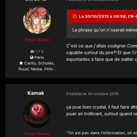
Le 30/10/2015 à 06:58, CR-07
La phrase qu'on n'oserait même 
Fergie Babes
C'est ce que j'allais souligner..Co
1.7 k
capable surtout du pire?! Et que Cr
Paris
importantes à faire que de matter 
Canto, Scholes,
Ruud, Nesta, Pirlo...
Kamak
Posté(e)
le 30 octobre 2015
ça joue bien crystal, il faut faire 
jouer en trottinant, surtout quand o
"On est pas dans l'information, on e
Fergie Babes