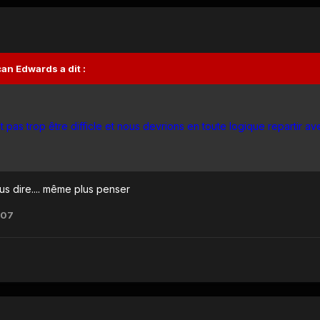
an Edwards a dit :
t pas trop être difficle et nous devrions en toute logique repartir av
s dire.... même plus penser
-07