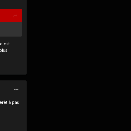
pe est
plus
térêt à pas