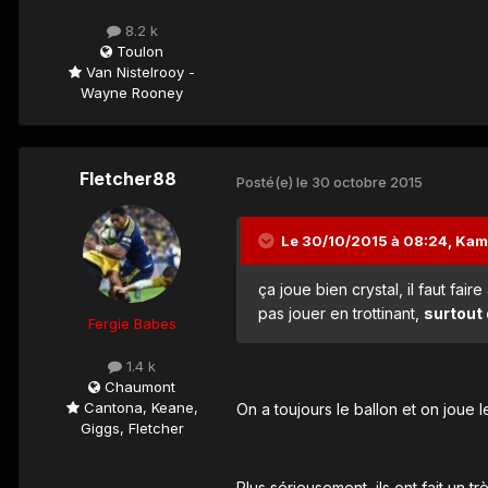
8.2 k
Toulon
Van Nistelrooy -
Wayne Rooney
Fletcher88
Posté(e)
le 30 octobre 2015
Le 30/10/2015 à 08:24, Kama
ça joue bien crystal, il faut fai
pas jouer en trottinant,
surtout 
Fergie Babes
1.4 k
Chaumont
Cantona, Keane,
On a toujours le ballon et on joue 
Giggs, Fletcher
Plus sérieusement, ils ont fait un t