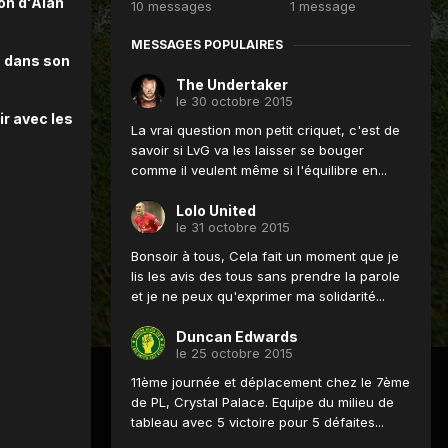
ion d'Alan
10 messages
1 message
MESSAGES POPULAIRES
s dans son
The Undertaker
le 30 octobre 2015
ir avec les
La vrai question mon petit criquet, c'est de
savoir si LvG va les laisser se bouger
comme il veulent même si l'équilibre en...
Lolo United
le 31 octobre 2015
Bonsoir à tous, Cela fait un moment que je
lis les avis des tous sans prendre la parole
et je ne peux qu'exprimer ma solidarité...
Duncan Edwards
le 25 octobre 2015
11ème journée et déplacement chez le 7ème
de PL, Crystal Palace. Equipe du milieu de
tableau avec 5 victoire pour 5 défaites...