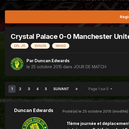
Règl
Crystal Palace 0-0 Manchester Unit
EPL J11
31/10/15
16H00
Par
Duncan Edwards
le 25 octobre 2015
dans
JOUR DE MATCH
1
2
3
4
5
SUIVANT
Page 1 sur 5
Duncan Edwards
Posté(e)
le 25 octobre 2015
(modifié)
11ème journée et déplacement 