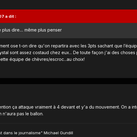
 a dit :
plus dire.... même plus penser
mment ose t-on dire qu'on repartira avec les 3pts sachant que l’équi
ystal sont assez costaud chez eux... De toute façon j'ai des choses 
cette équipe de chèvres/escroc...au choix!
attention ça attaque vraiment à 4 devant et y'a du mouvement. On a in
n n'aura pas le ballon.
st dans le journalisme" Michael Gundill