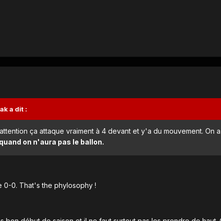
k a dit :
re attention ça attaque vraiment à 4 devant et y'a du mouvement. On a 
quand on n'aura pas le ballon.
le 0-0. That's the phylosophy !
rès bon début de saison et il ne faut surtout pas les prendre de haut.