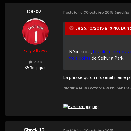
CR-07
Posté(e)
le 30 octobre 2015
(modifié)
Le 25/10/2015 à 19:40, Dunc
Fergie Babes
Néanmoins,
la victoire ne devrai
trois points
de Selhurst Park.
2.3 k
Belgique
La phrase qu'on n'oserait même plu
Modifié
le 30 octobre 2015
par CR
Shrek-10
Posté(e)
le 30 octobre 2015