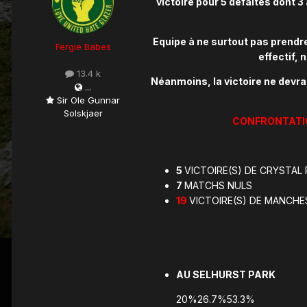
victoire pour 5 défaites dont 3
Equipe à ne surtout pas prendr
Fergie Babes
effectif,
13.4 k
Néanmoins, la victoire ne devrai
...
Sir Ole Gunnar
Solskjaer
CONFRONTATIO
5
VICTOIRE(S) DE CRYSTAL
7
MATCHS NULS
19
VICTOIRE(S) DE MANCHE
AU SELHURST PARK
20%26.7%53.3%