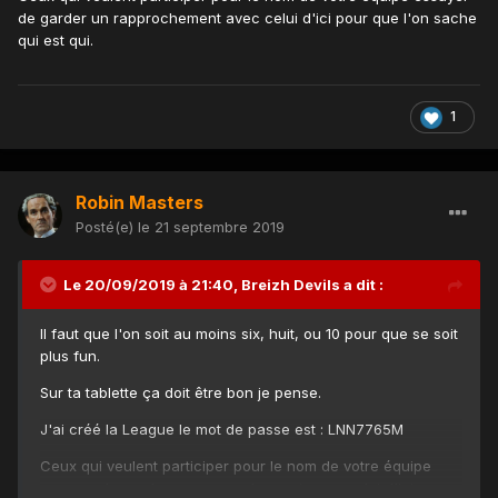
de garder un rapprochement avec celui d'ici pour que l'on sache
qui est qui.
1
Robin Masters
Posté(e)
le 21 septembre 2019
Le 20/09/2019 à 21:40,
Breizh Devils
a dit :
Il faut que l'on soit au moins six, huit, ou 10 pour que se soit
plus fun.
Sur ta tablette ça doit être bon je pense.
J'ai créé la League le mot de passe est : LNN7765M
Ceux qui veulent participer pour le nom de votre équipe
essayer de garder un rapprochement avec celui d'ici pour