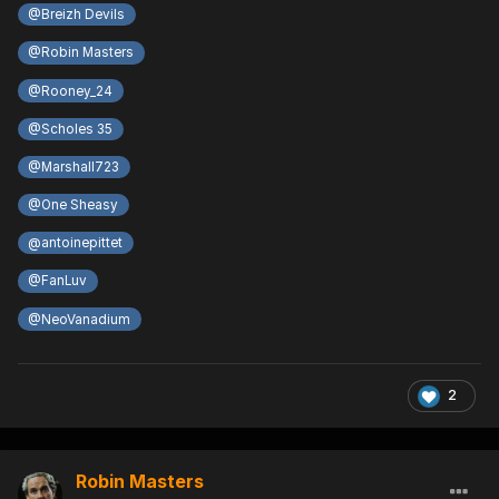
@Breizh Devils
@Robin Masters
@Rooney_24
@Scholes 35
@Marshall723
@One Sheasy
@antoinepittet
@FanLuv
@NeoVanadium
2
Robin Masters