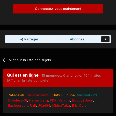
Connectez-vous maintenant
Partager
Abonnés
2
Aller sur la liste des sujets
Qui est en ligne
15 membres
, 0 anonyme, 404 invités
(Afficher la liste complète)
Rafadevils
Beckham94110
Haf936
dube
Marshall723
Scholesy-18
Heisenberg
KDR
Yaninis
BuddyZUnurl
flachgordon
RnB
JKad94
MidnaTaka
Eric Cole