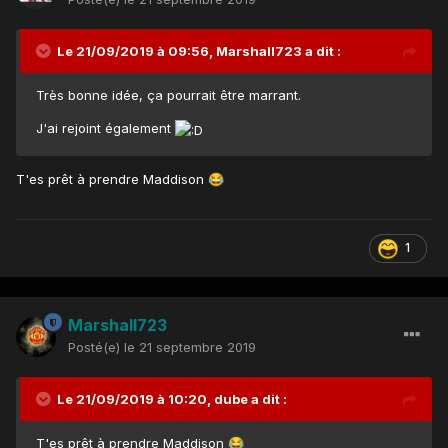
Le 21/09/2019 à 09:56,
Marshall723
a dit :
Très bonne idée, ça pourrait être marrant.
J'ai rejoint également
T'es prêt à prendre Maddison
😂
1
Marshall723
Posté(e)
le 21 septembre 2019
Le 21/09/2019 à 10:20,
dube
a dit :
T'es prêt à prendre Maddison
😂