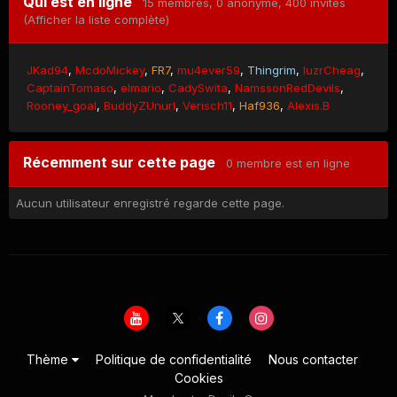
Qui est en ligne
15 membres
, 0 anonyme, 400 invités
(Afficher la liste complète)
JKad94
McdoMickey
FR7
mu4ever59
Thingrim
IuzrCheag
CaptainTomaso
elmario
CadySwita
NamssonRedDevils
Rooney_goal
BuddyZUnurl
Verisch11
Haf936
Alexis.B
Récemment sur cette page
0 membre est en ligne
Aucun utilisateur enregistré regarde cette page.
Thème
Politique de confidentialité
Nous contacter
Cookies