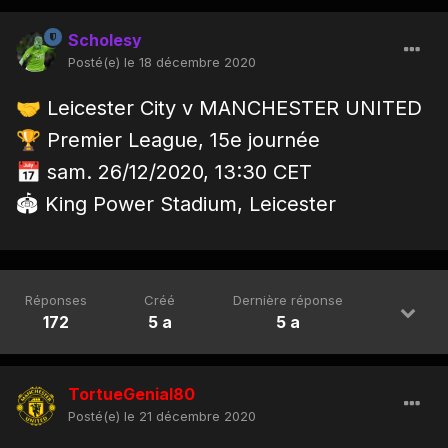
Scholesy
Posté(e)
le 18 décembre 2020
🤝
Leicester City v MANCHESTER UNITED
🏆
Premier League, 15e journée
📅
sam. 26/12/2020, 13:30 CET
🏟 King Power Stadium, Leicester
Réponses
Créé
Dernière réponse
172
5 a
5 a
TortueGenial80
Posté(e)
le 21 décembre 2020