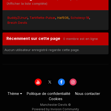
(Afficher la liste complète)
BuddyZUnurl
Tartiflette-Pulsar
Haf936
Scholesy-18
Breizh Devils
Récemment sur cette page
0 membre est en ligne
Aucun utilisateur enregistré regarde cette page.
Thème
Politique de confidentialité
Nous contacter
Cookies
Manchester Devils ©
Powered by Invision Community