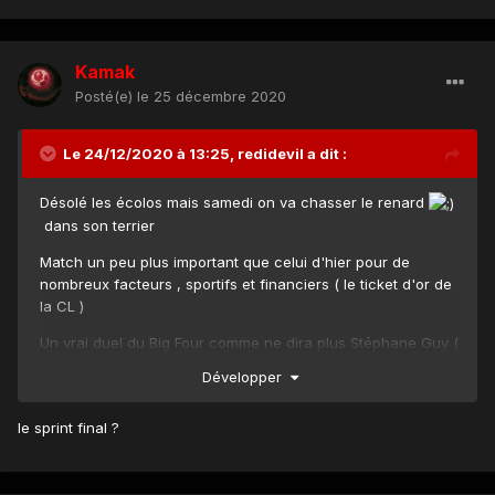
Kamak
Posté(e)
le 25 décembre 2020
Le 24/12/2020 à 13:25,
redidevil
a dit :
Désolé les écolos mais samedi on va chasser le renard
dans son terrier
Match un peu plus important que celui d'hier pour de
nombreux facteurs , sportifs et financiers ( le ticket d'or de
la CL )
Un vrai duel du Big Four comme ne dira plus Stéphane Guy (
licencié de chez C+ )
Développer
On entame le sprint final ( il me semble qu'il y aura une
semaine de repos prochainement mais pas sur )
le sprint final ?
COME ON RED ARMY