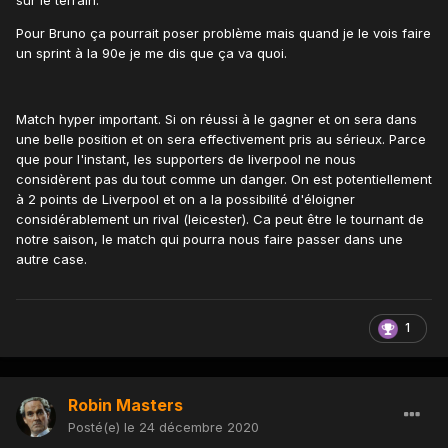
les 90min
espérons qu’on ne le paye pas trop ce week
😤
end surtout que c’est du solide leicester ...
Pour Bruno ça pourrait poser problème mais quand je le vois faire
un sprint à la 90e je me dis que ça va quoi.
De plus le match et samedi a 13h30 donc c’est très dur à
comprendre et c’est une décision qui pourrait s’avérer être
lourde de conséquences .
Match hyper important. Si on réussi à le gagner et on sera dans
une belle position et on sera effectivement pris au sérieux. Parce
que pour l'instant, les supporters de liverpool ne nous
considèrent pas du tout comme un danger. On est potentiellement
à 2 points de Liverpool et on a la possibilité d'éloigner
considérablement un rival (leicester). Ca peut être le tournant de
notre saison, le match qui pourra nous faire passer dans une
autre case.
1
Robin Masters
Posté(e)
le 24 décembre 2020