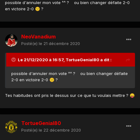
possible d'annuler mon vote ^^ ? ou bien changer défaite 2-0
en victoire 2-0
?
😕
NeoVanadium
Posté(e)
le 21 décembre 2020
Le 21/12/2020 à 16:57,
TortueGenial80
a dit :
possible d'annuler mon vote ^^ ? ou bien changer défaite
2-0 en victoire 2-0
?
😕
Tes habitudes ont pris le dessus sur ce que tu voulais mettre ?
😛
TortueGenial80
Posté(e)
le 22 décembre 2020