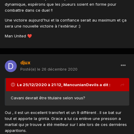
dynamique, espérons que les joueurs soient en forme pour
combattre dans ce duel !!
Une victoire aujourd'hui et la confiance serait au maximum et ça
sera une nouvelle victoire à l'extérieur
:)
Man United
❤️
djux
Posté(e)
le 26 décembre 2020
Le 25/12/2020 à 21:12,
MancunianDevils
a dit :
Cavani devrait être titulaire selon vous?
Oui , il est un excellent transfert et un 9 différent . Il se bat sur
tout et apporte la grinta. Grace a lui ca enlève une pression a
martial qui je trouve a été meilleur sur l aile lors de ces dernières
apparitions.