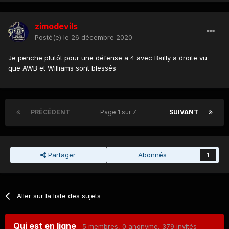
zimodevils
Posté(e)
le 26 décembre 2020
Je penche plutôt pour une défense a 4 avec Bailly a droite vu
que AWB et Williams sont blessés
PRÉCÉDENT
Page 1 sur 7
SUIVANT
Partager
Abonnés
1
Aller sur la liste des sujets
Qui est en ligne
5 membres
, 0 anonyme, 379 invités