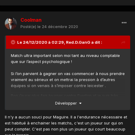
Coolman
Posté(e)
le 24 décembre 2020
Le 24/12/2020 à 02:29,
Red.D.GanG
a dit :
Match ultra important selon moi tant au niveau comptable
que sur l’aspect psychologique !
Si l’on parvient à gagner on vas commencer à nous prendre
vraiment au sérieux et on mettrai la pression à d’autres
équipes si on venais à s’imposer contre leicester .
Bon j’aurai plus fais tourner contre Everton et je suis très
déçu du choix de Ole qui fais encore jouer Bruno (même
Développer
Maguire). Mata aurais était capable de produire le même
match en plus ..
Il n'y a aucun souci pour Maguire. Il a l'endurance nécessaire et
est habitué à enchainer les matchs, c'est un joueur sur qui on
La priorité aurai du être leicester une semaine complète
peut compter. C'est pas non plus un joueur qui court beaucoup
sans jouer t’en aura pas beaucoup et en plus tu le fais jouer
sur le terrain.