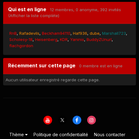
Qui est en ligne
12 membres
, 0 anonyme, 392 invités
(Afficher la liste complète)
RnB
Rafadevils
Beckham94110
Haf936
dube
Marshall723
Scholesy-18
Heisenberg
KDR
Yaninis
BuddyZUnurl
flachgordon
Récemment sur cette page
0 membre est en ligne
Aucun utilisateur enregistré regarde cette page.
Thème
Politique de confidentialité
Nous contacter