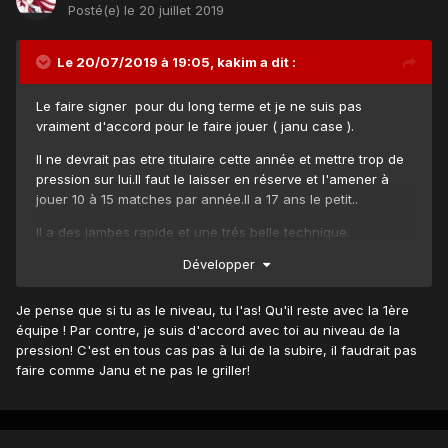
Posté(e)
le 20 juillet 2019
Le 20/07/2019 à 19:05,
kakim
a dit :
Le faire signer pour du long terme et je ne suis pas
vraiment d'accord pour le faire jouer ( janu case ).
Il ne devrait pas etre titulaire cette année et mettre trop de
pression sur lui.Il faut le laisser en réserve et l'amener à
jouer 10 à 15 matches par année.Il a 17 ans le petit..
Il a des jambes rapide et une trés belle technique.
Développer
Je pense que si tu as le niveau, tu l'as! Qu'il reste avec la 1ère
équipe ! Par contre, je suis d'accord avec toi au niveau de la
pression! C'est en tous cas pas à lui de la subire, il faudrait pas
faire comme Janu et ne pas le griller!