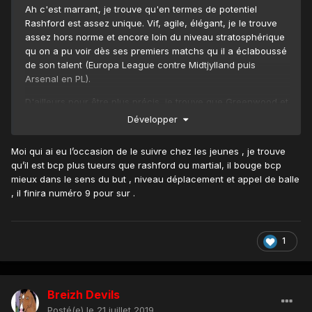
Ah c'est marrant, je trouve qu'en termes de potentiel
Rashford est assez unique. Vif, agile, élégant, je le trouve
assez hors norme et encore loin du niveau stratosphérique
qu on a pu voir dès ses premiers matchs qu il a éclaboussé
de son talent (Europa League contre Midtjylland puis
Arsenal en PL).
D'ailleurs pour être plus précis, je trouve que Greenwood et
Rashford ont des profils complètement différents, quoique
Développer
complémentaires.
Moi qui ai eu l’occasion de le suivre chez les jeunes , je trouve
Je ne regarde presque jamais les matchs de la réserve
qu’il est bcp plus tueurs que rashford ou martial, il bouge bcp
donc je ne suis pas un spécialiste du plus jeune des deux,
mieux dans le sens du but , niveau déplacement et appel de balle
mais j'ai l'impression qu'il a un instinct du buteur bien plus
, il finira numéro 9 pour sur .
présent et développé que chez Rashford.
Une petite paire Cole/York 2.0 ?
1
Breizh Devils
Posté(e)
le 21 juillet 2019