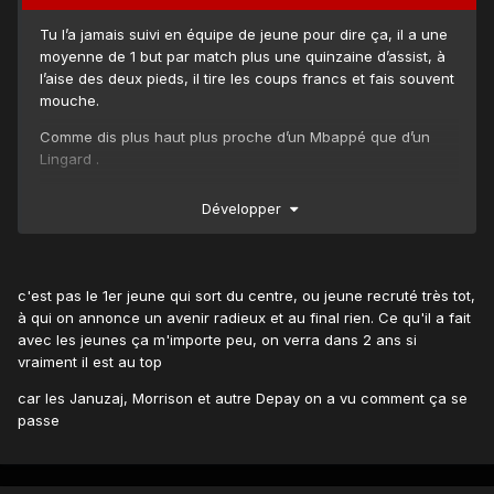
Tu l’a jamais suivi en équipe de jeune pour dire ça, il a une
moyenne de 1 but par match plus une quinzaine d’assist, à
l’aise des deux pieds, il tire les coups francs et fais souvent
mouche.
Comme dis plus haut plus proche d’un Mbappé que d’un
Lingard .
si on recrute personne à droite on peux l’installer
Développer
progressivement il aime repiquer dans l’axe .
c'est pas le 1er jeune qui sort du centre, ou jeune recruté très tot,
à qui on annonce un avenir radieux et au final rien. Ce qu'il a fait
avec les jeunes ça m'importe peu, on verra dans 2 ans si
vraiment il est au top
car les Januzaj, Morrison et autre Depay on a vu comment ça se
passe