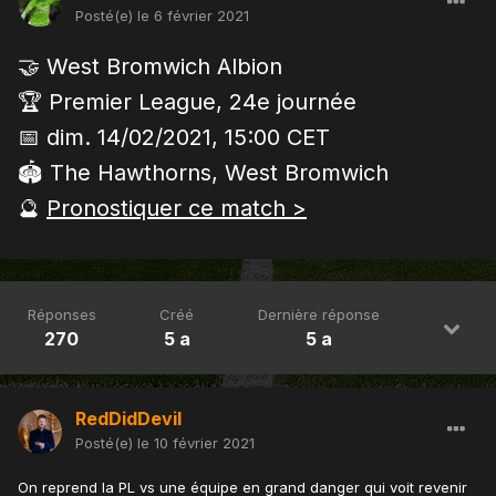
Posté(e)
le 6 février 2021
🤝 West Bromwich Albion
🏆 Premier League, 24e journée
📅 dim. 14/02/2021, 15:00 CET
🏟 The Hawthorns, West Bromwich
🔮
Pronostiquer ce match >
Réponses
Créé
Dernière réponse
270
5 a
5 a
RedDidDevil
Posté(e)
le 10 février 2021
On reprend la PL vs une équipe en grand danger qui voit revenir