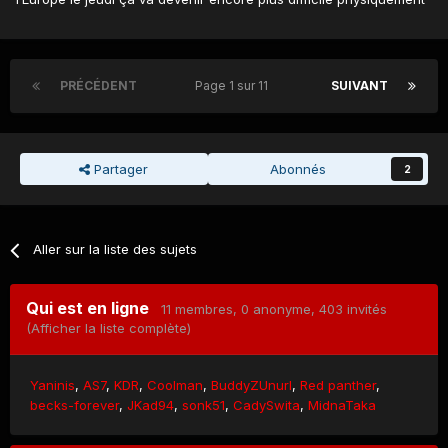
PRÉCÉDENT
Page 1 sur 11
SUIVANT
Partager
Abonnés
2
Aller sur la liste des sujets
Qui est en ligne
11 membres
, 0 anonyme, 403 invités
(Afficher la liste complète)
Yaninis
AS7
KDR
Coolman
BuddyZUnurl
Red panther
becks-forever
JKad94
sonk51
CadySwita
MidnaTaka