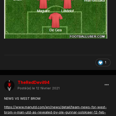
1
TheRedDevil94
Posté(e)
le 12 février 2021
NEWS VS WEST BROM
https://www.manutd.com/en/news/detail/team-news-for-west-
brom-v-man-utd-as-revealed-by-ole-gunnar-solskjaer-12-feb-