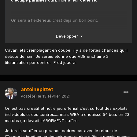
d'équipe parasites qui blindent leur défense.
On sera à l'extérieur, c'est déjà un bon point.
WBA reste l'une des pires équipes de WBA, NORMALEMENT,
Développer
ça passe largement, mais on l'a vu contre Sheffield.
J'ai vu dans leurs stats qu'ils jouaient beaucoup en passes
Cavani était remplaçant en coupe, il y a de fortes chances qu'il
courtes. On a intérêt à être bien organisé derrière, sans tout
débute demain. Je serais étonné que VDB enchaine 2
miser en défense.
titularisation par contre... Fred jouera.
Ogs doit équilibrer pour qu'on ait un milieu solide capable
de vite donner les ballons.
Je verrai bien cette fois un McTo / VDB
antoinepittet
La compo que je mettrai
:
Posté(e)
le 13 février 2021
On est pas créatif et notre jeu offensif c’est surtout des exploits
individuels et des contres..... mais WBA a encaissé 54 buts en 23
matchs ça devrait LARGEMENT suffire.
Je ferais souffler un peu nos cadres car avec le retour de
l’Europe le jeudi ça va devenir encore plus difficile physiquement