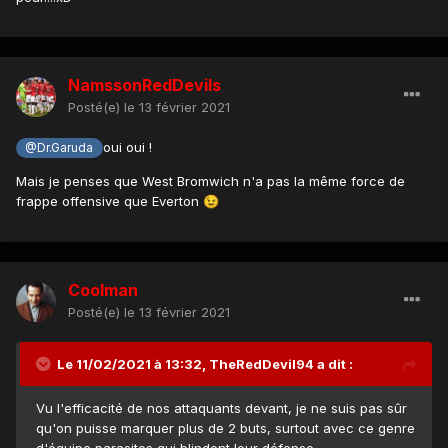
NamssonRedDevils
Posté(e)
le 13 février 2021
oui oui !
@Dr.Garuda
Mais je penses que West Bromwich n'a pas la même force de
frappe offensive que Everton
😉
Coolman
Posté(e)
le 13 février 2021
Le 11/02/2021 à 13:32,
TheRedDevil94
a dit :
Vu l'efficacité de nos attaquants devant, je ne suis pas sûr
qu'on puisse marquer plus de 2 buts, surtout avec ce genre