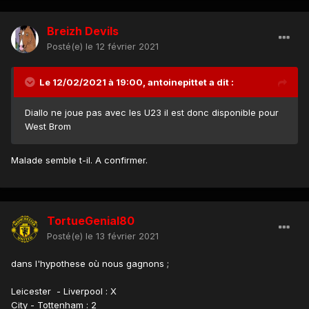
Breizh Devils
Posté(e)
le 12 février 2021
Le 12/02/2021 à 19:00,
antoinepittet
a dit :
Diallo ne joue pas avec les U23 il est donc disponible pour
West Brom
Malade semble t-il. A confirmer.
TortueGenial80
Posté(e)
le 13 février 2021
dans l'hypothese où nous gagnons ;
Leicester - Liverpool : X
City - Tottenham
: 2