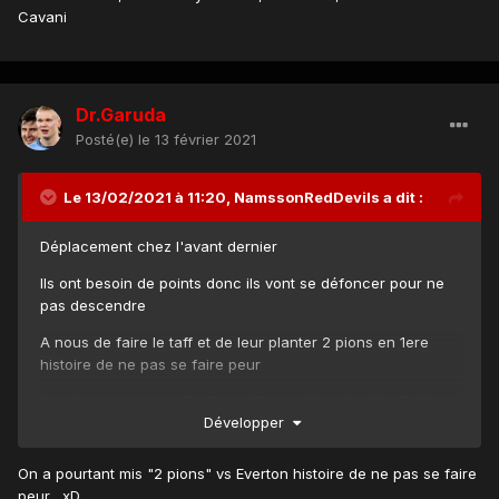
Cavani
Dr.Garuda
Posté(e)
le 13 février 2021
Le 13/02/2021 à 11:20,
NamssonRedDevils
a dit :
Déplacement chez l'avant dernier
Ils ont besoin de points donc ils vont se défoncer pour ne
pas descendre
A nous de faire le taff et de leur planter 2 pions en 1ere
histoire de ne pas se faire peur
Je vois une compo
:
De Gea - Shaw , Maguire (c) , Bailly ,
Développer
Wan Bissaka- Fred , Mctominay- Bruno , Rashford ,
Greenwood- Cavani
On a pourtant mis "2 pions" vs Everton histoire de ne pas se faire
peur....xD