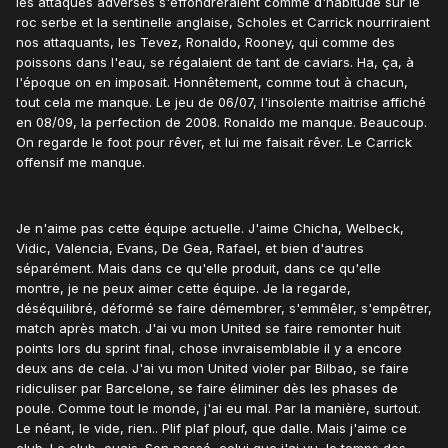
les attaques adverses s'effondreraient comme d'habitude sur le
roc serbe et la sentinelle anglaise, Scholes et Carrick nourriraient
nos attaquants, les Tevez, Ronaldo, Rooney, qui comme des
poissons dans l'eau, se régalaient de tant de caviars. Ha, ça, à
l'époque on en imposait. Honnêtement, comme tout à chacun,
tout cela me manque. Le jeu de 06/07, l'insolente maitrise affiché
en 08/09, la perfection de 2008. Ronaldo me manque. Beaucoup.
On regarde le foot pour rêver, et lui me faisait rêver. Le Carrick
offensif me manque.
Je n'aime pas cette équipe actuelle. J'aime Chicha, Welbeck,
Vidic, Valencia, Evans, De Gea, Rafael, et bien d'autres
séparément. Mais dans ce qu'elle produit, dans ce qu'elle
montre, je ne peux aimer cette équipe. Je la regarde,
déséquilibré, déformé se faire démembrer, s'emmêler, s'empêtrer,
match après match. J'ai vu mon United se faire remonter huit
points lors du sprint final, chose invraisemblable il y a encore
deux ans de cela. J'ai vu mon United violer par Bilbao, se faire
ridiculiser par Barcelone, se faire éliminer dès les phases de
poule. Comme tout le monde, j'ai eu mal. Par la manière, surtout.
Le néant, le vide, rien.. Plif plaf plouf, que dalle. Mais j'aime ce
club. Le club, ouais. Son passé, celui que j'ai vu, le temps des