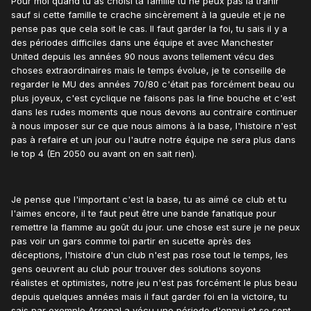
Pour moi quand tu as choisi ta famille tu ne peux pas la trahir
sauf si cette famille te crache sincèrement à la gueule et je ne
pense pas que cela soit le cas. Il faut garder la foi, tu sais il y a
des périodes difficiles dans une équipe et avec Manchester
United depuis les années 90 nous avons tellement vécu des
choses extraordinaires mais le temps évolue, je te conseille de
regarder le MU des années 70/80 c'était pas forcément beau ou
plus joyeux, c'est cyclique ne faisons pas la fine bouche et c'est
dans les rudes moments que nous devons au contraire continuer
à nous imposer sur ce que nous aimons à la base, l'histoire n'est
pas à refaire et un jour ou l'autre notre équipe ne sera plus dans
le top 4 (En 2050 ou avant on en sait rien).
Je pense que l'important c'est la base, tu as aimé ce club et tu
l'aimes encore, il te faut peut être une bande fanatique pour
remettre la flamme au goût du jour. une chose est sure je ne peux
pas voir un gars comme toi partir en sucette après des
déceptions, l'histoire d'un club n'est pas rose tout le temps, les
gens oeuvrent au club pour trouver des solutions soyons
réalistes et optimistes, notre jeu n'est pas forcément le plus beau
depuis quelques années mais il faut garder foi en la victoire, tu
sais par exemple Arsenal a vécu une période d'ennui et se sont