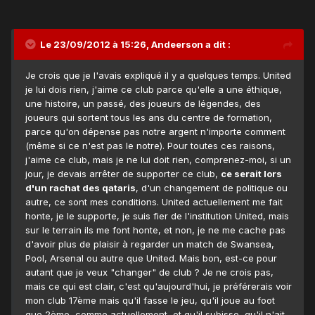
Le 23/09/2012 à 15:26, Andeerson a dit :
Je crois que je l'avais expliqué il y a quelques temps. United
je lui dois rien, j'aime ce club parce qu'elle a une éthique,
une histoire, un passé, des joueurs de légendes, des
joueurs qui sortent tous les ans du centre de formation,
parce qu'on dépense pas notre argent n'importe comment
(même si ce n'est pas le notre). Pour toutes ces raisons,
j'aime ce club, mais je ne lui doit rien, comprenez-moi, si un
jour, je devais arrêter de supporter ce club,
ce serait lors
d'un rachat des qataris
, d'un changement de politique ou
autre, ce sont mes conditions. United actuellement me fait
honte, je le supporte, je suis fier de l'institution United, mais
sur le terrain ils me font honte, et non, je ne me cache pas
d'avoir plus de plaisir à regarder un match de Swansea,
Pool, Arsenal ou autre que United. Mais bon, est-ce pour
autant que je veux "changer" de club ? Je ne crois pas,
mais ce qui est clair, c'est qu'aujourd'hui, je préférerais voir
mon club 17ème mais qu'il fasse le jeu, qu'il joue au foot
que 2ème, comme actuellement, et qu'il subisse, qu'il n'ait