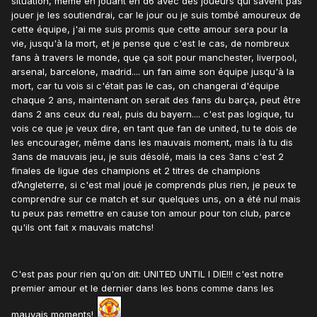
situation, même en jouant en d6 avec des joueurs qui savent pas
jouer je les soutiendrai, car le jour ou je suis tombé amoureux de
cette équipe, j'ai me suis promis que cette amour sera pour la
vie, jusqu'à la mort, et je pense que c'est le cas, de nombreux
fans à travers le monde, que ça soit pour manchester, liverpool,
arsenal, barcelone, madrid.... un fan aime son équipe jusqu'à la
mort, car tu vois si c'était pas le cas, on changerai d'équipe
chaque 2 ans, maintenant on serait des fans du barça, peut être
dans 2 ans ceux du real, puis du bayern.... c'est pas logique, tu
vois ce que je veux dire, en tant que fan de united, tu te dois de
les encourager, même dans les mauvais moment, mais là tu dis
3ans de mauvais jeu, je suis désolé, mais la ces 3ans c'est 2
finales de ligue des champions et 2 titres de champions
d’Angleterre, si c'est mal joué je comprends plus rien, je peux te
comprendre sur ce match et sur quelques uns, on a été nul mais
tu peux pas remettre en cause ton amour pour ton club, parce
qu'ils ont fait x mauvais matchs!
C'est pas pour rien qu'on dit: UNITED UNTIL I DIE!!! c'est notre
premier amour et le dernier dans les bons comme dans les
mauvais moments!