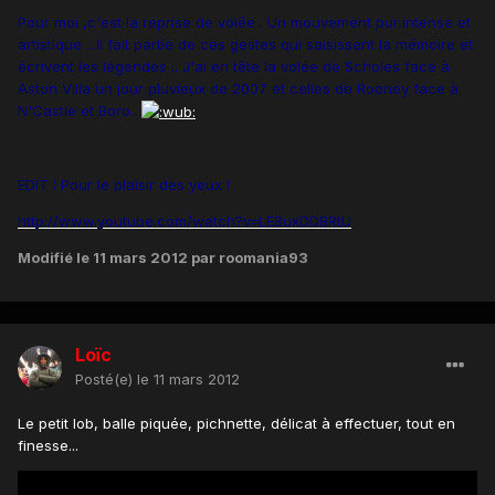
Pour moi ,c'est la reprise de volée . Un mouvement pur,intense et
artistique ...Il fait partie de ces gestes qui saisissent la mémoire et
écrivent les légendes .. J'ai en tête la volée de Scholes face à
Aston Villa un jour pluvieux de 2007 et celles de Rooney face à
N'Castle et Boro..
EDIT : Pour le plaisir des yeux !
http://www.youtube.com/watch?v=LEBuxDDBRtU
Modifié
le 11 mars 2012
par roomania93
Loïc
Posté(e)
le 11 mars 2012
Le petit lob, balle piquée, pichnette, délicat à effectuer, tout en
finesse...