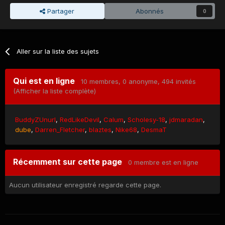
Partager
Abonnés
0
Aller sur la liste des sujets
Qui est en ligne
10 membres
, 0 anonyme, 494 invités
(Afficher la liste complète)
BuddyZUnurl
RedLikeDevil
Calum
Scholesy-18
jdmaradan
dube
Darren_Fletcher
blaztes
Nike68
DesmaT
Récemment sur cette page
0 membre est en ligne
Aucun utilisateur enregistré regarde cette page.