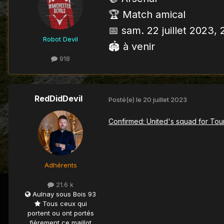
🏆 Match amical
📅 sam. 22 juillet 2023,
Robot Devil
🏟 à venir
918
RedDidDevil
Posté(e)
le 20 juillet 2023
Confirmed: United's squad for Tou
Adhérents
21.6 k
Aulnay sous Bois 93
Tous ceux qui
portent ou ont portés
fièrement ce maillot