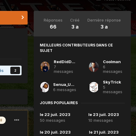
Réponses
Créé
Dernière réponse
66
3 a
3 a
MEILLEURS CONTRIBUTEURS DANS CE
SUJET
RedDidDevil
Coolman
7
6
és
2
messages
messages
SkyTrick
Senua_United
5
6 messages
messages
JOURS POPULAIRES
le 22 juil. 2023
le 23 juil. 2023
50 messages
10 messages
il
le 20 juil. 2023
le 21 juil. 2023