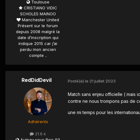
Toulouse
CRISTIANO VIDIC
SCHOLES MAINOO
Manchester United
​Présent sur le forum
depuis 2008 malgré la
date d’inscription qui
indique 2015 car j’ai
perdu mon ancien
compte ..
RedDidDevil
Posté(e)
le 21 juillet 2023
Match sans enjeu officielle ( mais
contre ne nous trompons pas de 
une mi temps pour les internation
Adhérents
21.6 k
Aulnay sous Bois 93