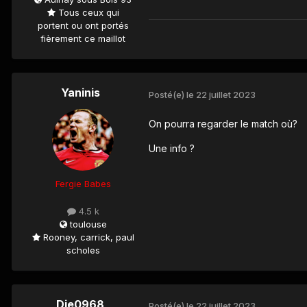
Tous ceux qui
portent ou ont portés
fièrement ce maillot
Yaninis
Posté(e)
le 22 juillet 2023
On pourra regarder le match où?
Une info ?
Fergie Babes
4.5 k
toulouse
Rooney, carrick, paul
scholes
Dje0968
Posté(e)
le 22 juillet 2023