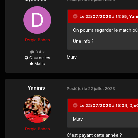
Le 22/07/2023 à 14:55,
Yan
On pourra regarder le match o
Fergie Babes
Une info ?
3.4 k
Mutv
Courcelles
Matic
Yaninis
Posté(e)
le 22 juillet 2023
Le 22/07/2023 à 15:04,
Dje
Mutv
Fergie Babes
C'est payant cette année ?