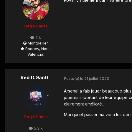
Kovar visiblement car il va être prêt
Fergie Babes
7 k
Montpellier
Rooney, Nani,
Valencia.
Red.D.GanG
Posté(e)
le 21 juillet 2023
Arsenal a fais jouer beaucoup plus d
joueurs important de leur équipe cet
clairement amélioré..
Moi qui et passer ma vie a les dénigr
Fergie Babes
5.3 k