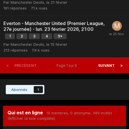
Par
Manchester Devils
,
le 21 février
161
réponses
7.1 k
vues
Everton - Manchester United (Premier League,
27e journée) - lun. 23 février 2026, 21:00
1
2
3
4
9
Par
Manchester Devils
,
le 15 février
213
réponses
7.9 k
vues
PRÉCÉDENT
Page 1 sur 9
SUIVANT
Abonnés
1
Qui est en ligne
19 membres
, 0 anonyme, 399 invités
(Afficher la liste complète)