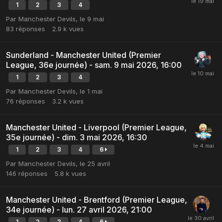
1
2
3
4
Par
Manchester Devils
,
le 9 mai
83
réponses
2.9 k
vues
Sunderland - Manchester United (Premier
League, 36e journée) - sam. 9 mai 2026, 16:00
1
2
3
4
Par
Manchester Devils
,
le 1 mai
76
réponses
3.2 k
vues
Manchester United - Liverpool (Premier League,
35e journée) - dim. 3 mai 2026, 16:30
1
2
3
4
6
Par
Manchester Devils
,
le 25 avril
146
réponses
5.8 k
vues
Manchester United - Brentford (Premier League,
34e journée) - lun. 27 avril 2026, 21:00
1
2
3
4
6