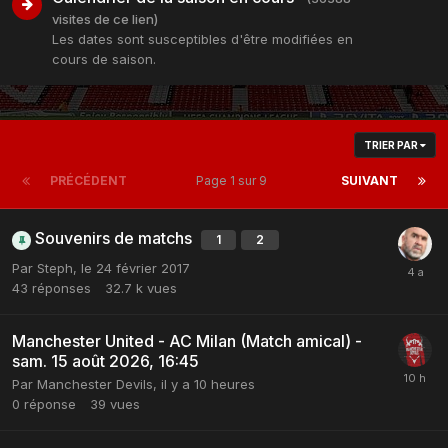
visites de ce lien)
Les dates sont susceptibles d'être modifiées en
cours de saison .
TRIER PAR
PRÉCÉDENT
Page 1 sur 9
SUIVANT
Souvenirs de matchs
1
2
Par
Steph
,
le 24 février 2017
43
réponses
32.7 k
vues
Manchester United - AC Milan (Match amical) -
sam. 15 août 2026, 16:45
Par
Manchester Devils
,
il y a 10 heures
0
réponse
39
vues