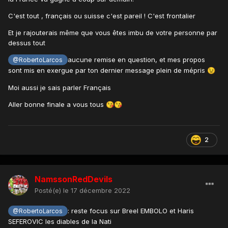
C'est tout , français ou suisse c'est pareil ! C'est frontalier
Et je rajouterais même que vous êtes imbu de votre personne par
dessus tout
aucune remise en question, et mes propos
@RobertoLarcos
sont mis en exergue par ton dernier message plein de mépris
😉
Moi aussi je sais parler Français
Aller bonne finale a vous tous
😘
😘
2
NamssonRedDevils
Posté(e)
le 17 décembre 2022
: reste focus sur Breel EMBOLO et Haris
@RobertoLarcos
SEFEROVIC les diables de la Nati