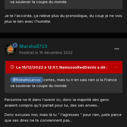
va soulever la coupe du monde
Je te l'accorde, ça relève plus du pronostique, du coup je ne vois
plus le lien avec l'humilité.
Marshall723
Posté(e)
le 16 décembre 2022
Le 16/12/2022 à 12:57,
NamssonRedDevils
a dit :
certes, mais tu n'en sais rien si la France
@RobertoLarcos
va soulever la coupe du monde
Personne ne lit dans l'avenir ici, donc la majorité des gens
avaient compris qu'il parlait pour lui, des ses envies...
Donc excuses moi, mais là tu " l'agresses " pour rien, juste parce
que ses dires ne te conviennent pas...