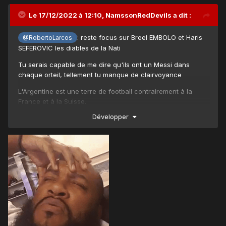
Le 17/12/2022 à 12:10,
NamssonRedDevils
a dit :
: reste focus sur Breel EMBOLO et Haris
@RobertoLarcos
SEFEROVIC les diables de la Nati
Tu serais capable de me dire qu'ils ont un Messi dans
chaque orteil, tellement tu manque de clairvoyance
L'Argentine est une terre de football contrairement à la
France et à la Suisse.
Développer
Allez des gros bisous