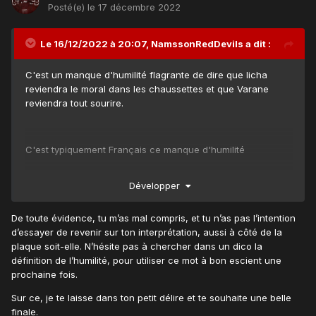
Posté(e)
le 17 décembre 2022
Le 16/12/2022 à 20:07,
NamssonRedDevils
a dit :
C'est un manque d'humilité flagrante de dire que licha
reviendra le moral dans les chaussettes et que Varane
reviendra tout sourire.
C'est typiquement Français ce manque d'humilité
Développer
j'ai pas parlé avec toi , merci de balayer
@Marshall723
devant ta porte
😉
De toute évidence, tu m’as mal compris, et tu n’as pas l’intention
d’essayer de revenir sur ton interprétation, aussi à côté de la
plaque soit-elle. N’hésite pas à chercher dans un dico la
définition de l’humilité, pour utiliser ce mot à bon escient une
prochaine fois.
Sur ce, je te laisse dans ton petit délire et te souhaite une belle
finale.