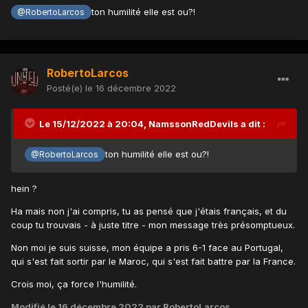
ton humilité elle est ou?!
@RobertoLarcos
RobertoLarcos
Posté(e)
le 16 décembre 2022
Le 15/12/2022 à 20:04,
NamssonRedDevils
a dit :
ton humilité elle est ou?!
@RobertoLarcos
hein ?
Ha mais non j'ai compris, tu as pensé que j'étais français, et du
coup tu trouvais - à juste titre - mon message très présomptueux.
Non moi je suis suisse, mon équipe a pris 6-1 face au Portugal,
qui s'est fait sortir par le Maroc, qui s'est fait battre par la France.
Crois moi, ça force l'humilité.
Modifié
le 16 décembre 2022
par RobertoLarcos