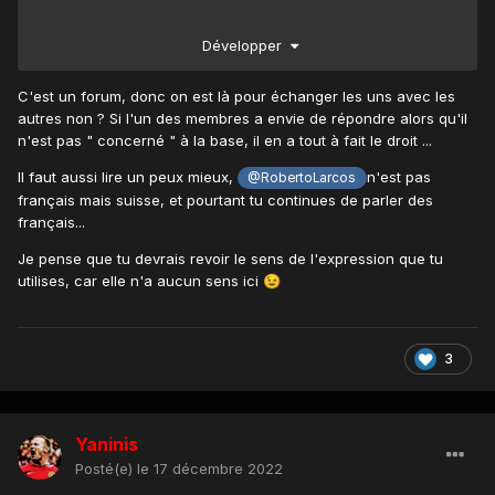
Développer
j'ai pas parlé avec toi , merci de balayer
@Marshall723
devant ta porte
😉
C'est un forum, donc on est là pour échanger les uns avec les
autres non ? Si l'un des membres a envie de répondre alors qu'il
n'est pas " concerné " à la base, il en a tout à fait le droit ...
Il faut aussi lire un peux mieux,
n'est pas
@RobertoLarcos
français mais suisse, et pourtant tu continues de parler des
français...
Je pense que tu devrais revoir le sens de l'expression que tu
utilises, car elle n'a aucun sens ici
😉
3
Yaninis
Posté(e)
le 17 décembre 2022