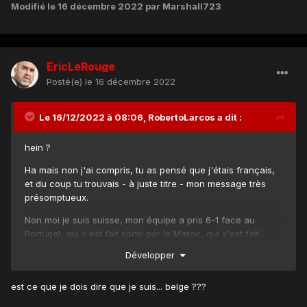
Modifié
le 16 décembre 2022
par Marshall723
EricLeRouge
Posté(e)
le 16 décembre 2022
Le 16/12/2022 à 08:06,
RobertoLarcos
a dit :
hein ?
Ha mais non j'ai compris, tu as pensé que j'étais français,
et du coup tu trouvais - à juste titre - mon message très
présomptueux.
Non moi je suis suisse, mon équipe a pris 6-1 face au
Portugal, qui s'est fait sortir par le Maroc, qui s'est fait
battre par la France.
Développer
Crois moi, ça force l'humilité.
est ce que je dois dire que je suis... belge ???