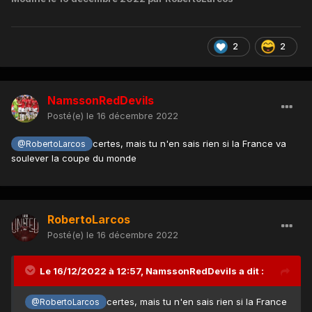
2
2
NamssonRedDevils
Posté(e)
le 16 décembre 2022
certes, mais tu n'en sais rien si la France va
@RobertoLarcos
soulever la coupe du monde
RobertoLarcos
Posté(e)
le 16 décembre 2022
Le 16/12/2022 à 12:57,
NamssonRedDevils
a dit :
certes, mais tu n'en sais rien si la France
@RobertoLarcos