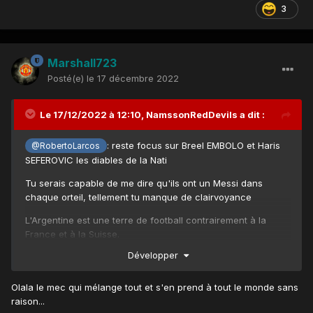
3
Marshall723
Posté(e)
le 17 décembre 2022
Le 17/12/2022 à 12:10,
NamssonRedDevils
a dit :
: reste focus sur Breel EMBOLO et Haris
@RobertoLarcos
SEFEROVIC les diables de la Nati
Tu serais capable de me dire qu'ils ont un Messi dans
chaque orteil, tellement tu manque de clairvoyance
L'Argentine est une terre de football contrairement à la
France et à la Suisse.
Développer
Allez des gros bisous
Olala le mec qui mélange tout et s'en prend à tout le monde sans
raison...