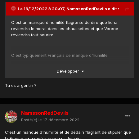
Le 16/12/2022 à 20:07,
NamssonRedDevils
a dit :
C'est un manque d'humilité flagrante de dire que licha
reviendra le moral dans les chaussettes et que Varane
reviendra tout sourire.
C'est typiquement Français ce manque d'humilité
Développer
j'ai pas parlé avec toi , merci de balayer
@Marshall723
devant ta porte
😉
Tu es argentin ?
NamssonRedDevils
Posté(e)
le 17 décembre 2022
C'est un manque d'humilité et de dédain flagrant de stipuler que
la France va gagné a coup sur demain.