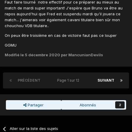
Faut faire tourné notre effectif pour ce préparer au mieux au
match de mardi super important! J'espère que Bruno va être au
repos aujourd'hui que Fred est suspendu mardi qu'il jouera ce
match... j'aimerais voir également cavani titulaire bien sûr mon
chouchou VDB titulaire..
On peux être troisième en cas de victoire faut pas ce louper
GGMU
Modifié
le 5 décembre 2020
par MancunianDevils
PRÉCÉDENT
Page 1 sur 12
SUIVANT
Partager
Abonnés
2
Aller sur la liste des sujets