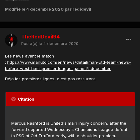
Modifié
le 4 décembre 2020
par redidevil
TheRedDevil94
Posté(e)
le 4 décembre 2020
Les news avant le match
:
https://www.manutd.com/en/news/detail/man-utd-team-news-
before-west-ham-premier-league-game-5-december
Déja les premières lignes, c'est pas rassurant.
Citation
Marcus Rashford is United's main injury concern, after the
forward departed Wednesday's Champions League defeat
to PSG at Old Trafford early, with a shoulder problem.