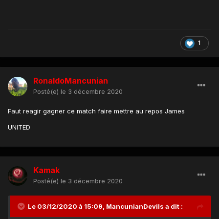
1
RonaldoMancunian
Posté(e)
le 3 décembre 2020
Faut reagir gagner ce match faire mettre au repos James
UNITED
Kamak
Posté(e)
le 3 décembre 2020
Le 03/12/2020 à 15:09,
MancunianDevils
a dit :