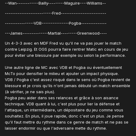
--Wan------------Bailly---------Maguire----Williams--
--------------------------Fred-------------------------
----------------VDB---------------Pogba--------------
---James--------------Martial---------Greenwood----
Un 4-3-3 avec en MDF Fred vu qu'il ne va pas jouer le match
contre Leipzig. Et OGS pourra faire rentrer Matic en cours de jeu
pour éviter une blessure par exemple ou selon la performance.
Une autre ligne de MC avec VDB et Pogba ou éventuellement
McTo pour densifier le milieu et ajouter un impact physique.
VDB / Pogba c'est assez risqué dans le sens où Pogba revient de
blessure et je crois qu'ils n'ont jamais débuté un match ensemble
(à vérifier, je ne sais plus).
Pogba peu aider dans ses relances et grâce à son aisance
technique. VDB quant à lui, c'est plus pour lier la défense et
l'attaque, un intermédiaire, un dépositaire du jeu comme vous
souhaitez. En plus, il joue rapide, donc c'est un plus. Je pense
qu'il faut mettre du rythme dans ce genre de match et ne pas se
laisser endormir ou que l'adversaire mette du rythme.