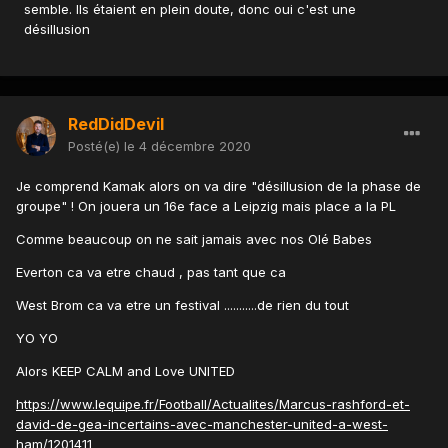
semble. Ils étaient en plein doute, donc oui c'est une
désillusion
RedDidDevil
Posté(e)
le 4 décembre 2020
Je comprend Kamak alors on va dire "désillusion de la phase de
groupe" ! On jouera un 16e face a Leipzig mais place a la PL
Comme beaucoup on ne sait jamais avec nos Olé Babes
Everton ca va etre chaud , pas tant que ca
West Brom ca va etre un festival ...........de rien du tout
YO YO
Alors KEEP CALM and Love UNITED
https://www.lequipe.fr/Football/Actualites/Marcus-rashford-et-
david-de-gea-incertains-avec-manchester-united-a-west-
ham/1201411