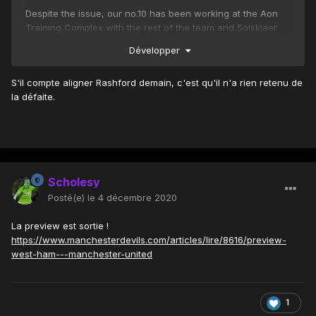
Despite the issue, our no.10 has been working at the Aon
Training Complex with the rest of the team and Solskjaer
hopes he can include him in his 18-man squad at the
Développer
London Stadium at 17:30 GMT on Saturday.
S'il compte aligner Rashford demain, c'est qu'il n'a rien retenu de
la défaite.
Scholesy
Posté(e)
le 4 décembre 2020
La preview est sortie !
https://www.manchesterdevils.com/articles/lire/8616/preview-
west-ham---manchester-united
1