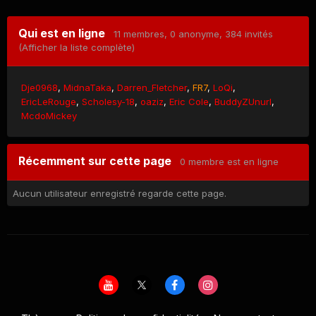
Qui est en ligne
11 membres
, 0 anonyme, 384 invités
(Afficher la liste complète)
Dje0968
MidnaTaka
Darren_Fletcher
FR7
LoQi
EricLeRouge
Scholesy-18
oaziz
Eric Cole
BuddyZUnurl
McdoMickey
Récemment sur cette page
0 membre est en ligne
Aucun utilisateur enregistré regarde cette page.