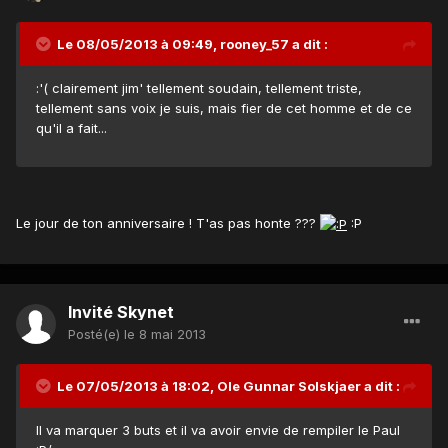
Le 08/05/2013 à 09:49, rooney_57 a dit :
:'( clairement jim' tellement soudain, tellement triste,
tellement sans voix je suis, mais fier de cet homme et de ce
qu'il a fait...
Le jour de ton anniversaire ! T'as pas honte ???
:P
Invité Skynet
Posté(e)
le 8 mai 2013
Le 07/05/2013 à 18:02, Ole Gunnar Solskjaer a dit :
Il va marquer 3 buts et il va avoir envie de rempiler le Paul