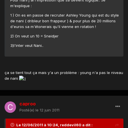
m'explique :
1 ) On es en passe de recruter Ashley Young qui est du style
de nani ( dribleur bon frappeur ) & pour plus de 20 millions
d'euros sa m'étonerais qu'il vienne en rotation !
2) On veut un 10 = Sneidjer
3)l'inter veut Nani..
ça se tient tout ça mais y'a un problème : young n'a pas le niveau
de nani
caproo
Posté(e)
le 12 juin 2011
Le 12/06/2011 à 10:24, reddevil60 a dit :