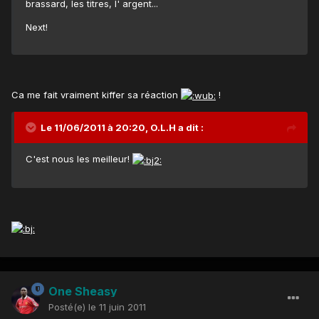
brassard, les titres, l' argent...
Next!
Ca me fait vraiment kiffer sa réaction
!
Le 11/06/2011 à 20:20, O.L.H a dit :
C'est nous les meilleur!
One Sheasy
Posté(e)
le 11 juin 2011