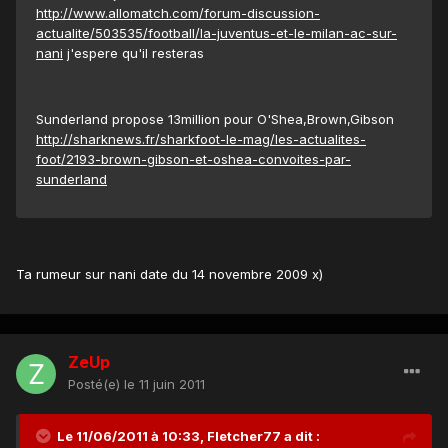
http://www.allomatch.com/forum-discussion-
actualite/503535/football/la-juventus-et-le-milan-ac-sur-
nani
j'espere qu'il resteras
Sunderland propose 13million pour O'Shea,Brown,Gibson
http://sharknews.fr/sharkfoot-le-mag/les-actualites-
foot/2193-brown-gibson-et-oshea-convoites-par-
sunderland
Ta rumeur sur nani date du 14 novembre 2009 x)
ZeUp
Posté(e)
le 11 juin 2011
Le 11/06/2011 à 10:33, Fletcher77 a dit :