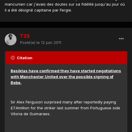
mancunien car j'avais des doutes sur sa fidélité jusqu'au jour où
il a été désigné capitaine par Fergie.
T2S
Posté(e)
le 12 juin 2011
Citation
Besiktas have confirmed they have started negotiations
with Manchester United over the possible signing of
Bebe.
Sir Alex Ferguson surprised many after reportedly paying
£7.4million for the striker last summer from Portuguese side
Vitoria de Guimaraes.