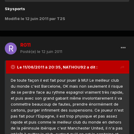
Skysports
Modifié
le 12 juin 2011
par T2S
RG11
Posté(e)
le 12 juin 2011
Le 11/06/2011 à 20:35, NATHOU92 a dit :
De toute façon il est fait pour jouer à MU! Le meilleur club
du monde c'est Barcelone, OK mais non seulement il risque
de se perdre face au rythme espagnol vraiment très rapide,
et puis avec son grand gabarit même involontairement il va
commettre beaucoup de fautes, prendre énormément de
cartons, purger infiniment des suspensions. Ce joueur n'est
pas fait pour l'Espagne, il est trop physique et pas assez
rapide et puis comme le meilleur club du monde en dehors
de la péninsule ibérique c'est Manchester United, il n'a pas
intérêt à quitter le club, surtout qu'il en est le capitaine et