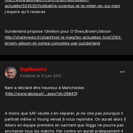
actualite/503535/football/la-juventus-et-le-milan-ac-sur-nani
j'espere qu'il resteras
Sunderland propose 13million pour O'Shea,Brown,Gibson
http://sharknews.fr/sharkfoot-le-mag/les-actualites-foot/2193-
brown-gibson-et-oshea-convoites-par-sunderland
BigManUtd
Posté(e)
le 11 juin 2011
Nani a déclaré être heureux à Manchester.
(
http://www.abola.pt/....aspx?id=268411
)
A moins que SAF veuille s'en séparer, je ne vois pas pourquoi il
partirait même si Young venait à nous rejoindre. On aurait alors 5
Ailiers en équipe première en sachant que Giggs ne pourra pas
enchainer tous les matchs. Par contre on aurait pratiquement 4