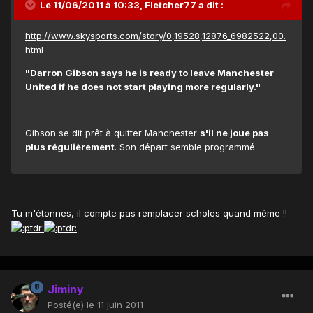
Le 11/06/2011 à 10:33, Fletcher77 a dit :
http://www.skysports.com/story/0,19528,12876_6982522,00.
html
"Darron Gibson says he is ready to leave Manchester
United if he does not start playing more regularly."
Gibson se dit prêt à quitter Manchester
s'il ne joue pas
plus régulièrement
. Son départ semble programmé.
Tu m'étonnes, il compte pas remplacer scholes quand même !!
Jiminy
Posté(e)
le 11 juin 2011