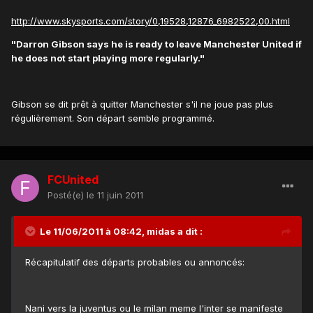
http://www.skysports.com/story/0,19528,12876_6982522,00.html
"Darron Gibson says he is ready to leave Manchester United if
he does not start playing more regularly."
Gibson se dit prêt à quitter Manchester s'il ne joue pas plus
régulièrement. Son départ semble programmé.
FCUnited
Posté(e)
le 11 juin 2011
Le 11/06/2011 à 08:42, midas a dit :
Récapitulatif des départs probables ou annoncés:
Nani vers la juventus ou le milan meme l'inter se manifeste