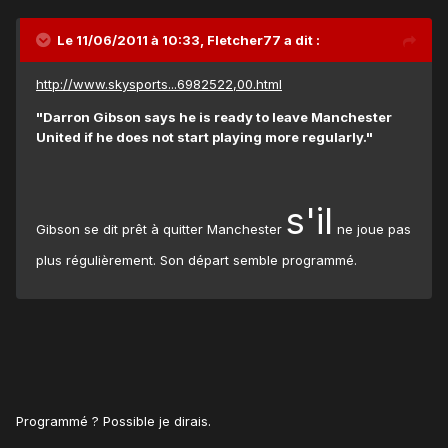
Le 11/06/2011 à 10:33, Fletcher77 a dit :
http://www.skysports...6982522,00.html
"Darron Gibson says he is ready to leave Manchester
United if he does not start playing more regularly."
s'il
Gibson se dit prêt à quitter Manchester
ne joue pas
plus régulièrement. Son départ semble programmé.
Programmé ? Possible je dirais.