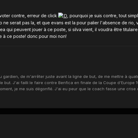
 voter contre, erreur de click
, pourquoi je suis contre, tout sim
 ne serait pas la, et que evans est la pour palier l'absence de rio, v
a qui peuvent jouer à ce poste, si silva vient, il voudra être titulaire
e à ce poste! donc pour moi non!
 du gardien, de m'arrêter juste avant la ligne de but, de me mettre à quat
e but. J'ai failli le faire contre Benfica en finale de la Coupe d'Europe 
moment, je me suis dégonflé. J'ai eu peur que le coach fasse une crise 