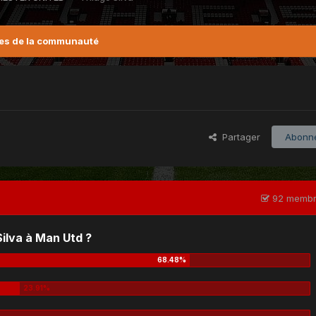
es de la communauté
Partager
Abonn
92 membre
Silva à Man Utd ?