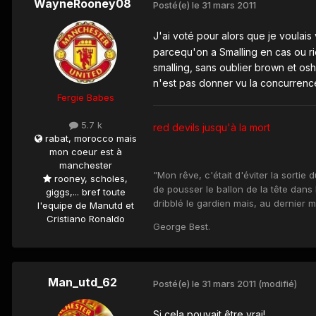
WayneRooney08
Posté(e)
le 31 mars 2011
J'ai voté pour alors que je voulais
parcequ'on a Smalling en cas ou rio
smalling, sans oublier brown et oshe
n'est pas donner vu la concurrenc
Fergie Babes
5.7 k
red devils jusqu'à la mort
rabat, morocco mais
mon coeur est à
manchester
"Mon rêve, c'était d'éviter la sortie
rooney, scholes,
de pousser le ballon de la tête dans l
giggs,... bref toute
dribblé le gardien mais, au dernier 
l'equipe de Manutd et
Cristiano Ronaldo
George Best.
Man_utd_62
Posté(e)
le 31 mars 2011
(modifié)
Si cela pouvait être vrai!