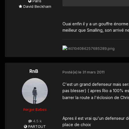
Paris
David Beckham
Ouai enfin il y a un gouffre énorm
meilleur que Smalling, son arrivé n
RnB
Posté(e)
le 31 mars 2011
C'est un grand defenseur mais sera
pas blesser) ( apres Rio a 100% e
barrer la route a l'éclosion de Chri
Fergie Babes
Apres il est vrai qu'un defenseur d
4.5 k
place de choix
PARTOUT