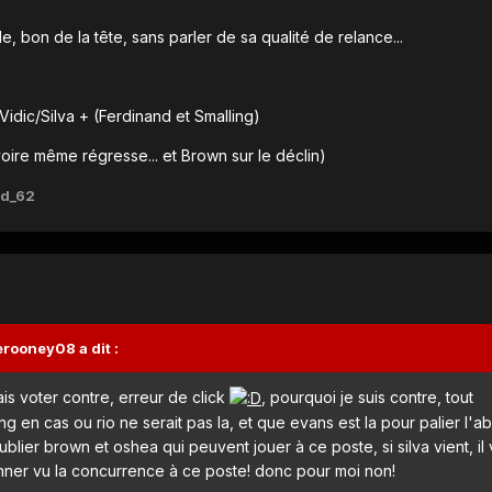
e, bon de la tête, sans parler de sa qualité de relance...
idic/Silva + (Ferdinand et Smalling)
oire même régresse... et Brown sur le déclin)
td_62
rooney08 a dit :
ais voter contre, erreur de click
, pourquoi je suis contre, tout
g en cas ou rio ne serait pas la, et que evans est la pour palier l'
oublier brown et oshea qui peuvent jouer à ce poste, si silva vient, il
donner vu la concurrence à ce poste! donc pour moi non!