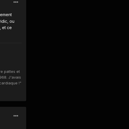
plement
idic, ou
, et ce
re pattes et
1968. J'avais
cardiaque !"