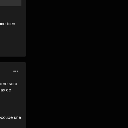
ême bien
ci ne sera
pas de
l occupe une