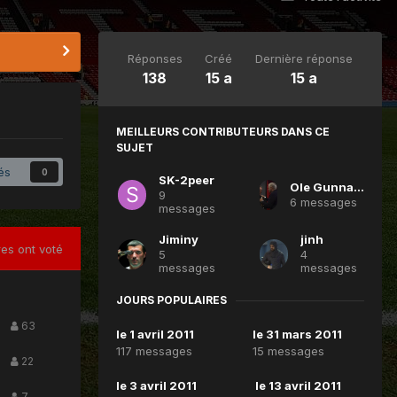
Réponses
Créé
Dernière réponse
138
15 a
15 a
MEILLEURS CONTRIBUTEURS DANS CE
SUJET
és
0
SK-2peer
Ole Gunnar Solskjaer
9
6 messages
messages
Jiminy
jinh
s ont voté
5
4
messages
messages
JOURS POPULAIRES
63
le 1 avril 2011
le 31 mars 2011
117 messages
15 messages
22
le 3 avril 2011
le 13 avril 2011
7