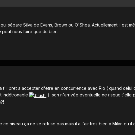
e qui sépare Silva de Evans, Brown ou O'Shea. Actuellement il est m
e peut nous faire que du bien.
 t'il pret a accepter d'etre en concurrence avec Rio ( quand celui 
st indétronable
), son n'arrivée éventuelle ne risque t'elle 
s?!
e ce niveau ça ne se refuse pas mais il a l'air tres bien a Milan ou i