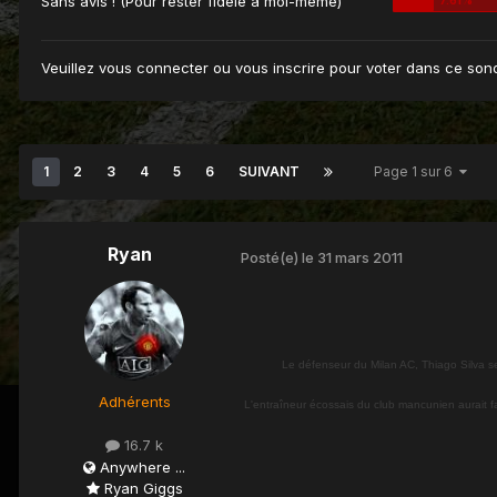
Sans avis ! (Pour rester fidèle à moi-même)
Veuillez vous
connecter
ou vous
inscrire
pour voter dans ce son
1
2
3
4
5
6
SUIVANT
Page 1 sur 6
Ryan
Posté(e)
le 31 mars 2011
Le défenseur du Milan AC, Thiago Silva se
Adhérents
L'entraîneur écossais du club mancunien aurait fai
16.7 k
Anywhere ...
Ryan Giggs