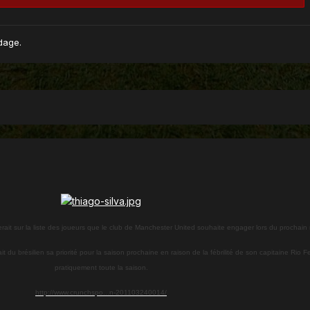
dage.
rait sur la liste des joueurs que le club de Manchester United souhaite engager lors du prochain
t du brésilien sa priorité pour la saison prochaine en raison de la fébrilité de son capitaine Rio 
pratiquement toute la saison.
http://www.crunchspo...n-201103240014/