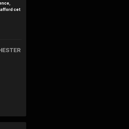
uence,
afford cet
HESTER