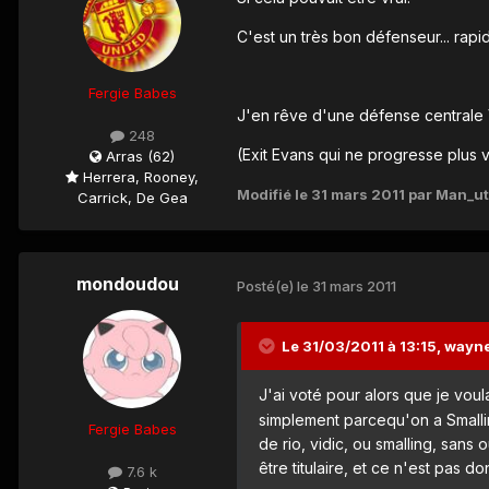
C'est un très bon défenseur... rapid
Fergie Babes
J'en rêve d'une défense centrale V
248
(Exit Evans qui ne progresse plus v
Arras (62)
Herrera, Rooney,
Modifié
le 31 mars 2011
par Man_u
Carrick, De Gea
mondoudou
Posté(e)
le 31 mars 2011
Le 31/03/2011 à 13:15, wayne
J'ai voté pour alors que je voul
simplement parcequ'on a Smallin
Fergie Babes
de rio, vidic, ou smalling, sans 
être titulaire, et ce n'est pas 
7.6 k