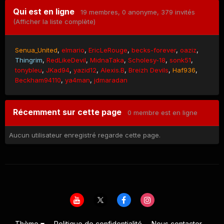
Qui est en ligne
19 membres
, 0 anonyme, 379 invités
(Afficher la liste complète)
Senua_United
elmario
EricLeRouge
becks-forever
oaziz
Thingrim
RedLikeDevil
MidnaTaka
Scholesy-18
sonk51
tonybleu
JKad94
yazid12
Alexis.B
Breizh Devils
Haf936
Beckham94110
ya4man
jdmaradan
Récemment sur cette page
0 membre est en ligne
Aucun utilisateur enregistré regarde cette page.
Thème
Politique de confidentialité
Nous contacter