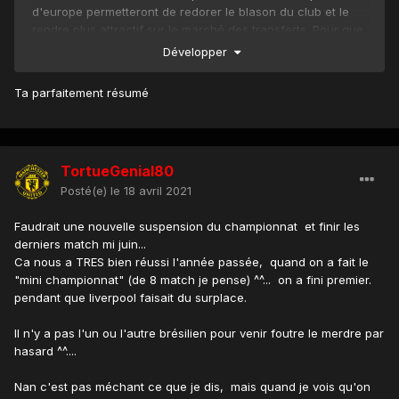
d'europe permetteront de redorer le blason du club et le
rendre plus attractif sur le marché des transferts. Pour que
Manchester United puisse de nouveau rivaliser avec les
Développer
tops clubs européens, il faut que le club puisse attirer les
tops talents européens ! C'est simple dis comme ça, mais
Ta parfaitement résumé
c'est ce qui nous a manqué ces dernières années.
Nous avons l'opportunité cette saison de gagner en
attractivité à un moment où beaucoup de club sont en
difficultés, il y aura donc des très bons coups à faire cet
TortueGenial80
été si le club donne envie aux jeunes pépites de le rejoindre
Posté(e)
le 18 avril 2021
!
Faudrait une nouvelle suspension du championnat et finir les
En résumé, sur 7 matchs de PL et les 3 matchs d'Europa
derniers match mi juin...
League restants, la victoire est la seule option !
Ca nous a TRES bien réussi l'année passée, quand on a fait le
"mini championnat" (de 8 match je pense) ^^... on a fini premier.
pendant que liverpool faisait du surplace.
Il n'y a pas l'un ou l'autre brésilien pour venir foutre le merdre par
hasard ^^....
Nan c'est pas méchant ce que je dis, mais quand je vois qu'on