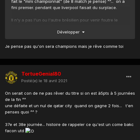
fait le "mini championnat" (de 8 match je pense) ^^... on a
fini premier. pendant que liverpool faisait du surplace.
Il n'y a pas l'un ou l'autre brésilien pour venir foutre le
merdre par hasard ^^....
Développer
Nan c'est pas méchant ce que je dis, mais quand je vois
qu'on prend seulement des mesures face au variant
Je pense pas qu'on sera champions mais je rêve comme toi
brésilien alors que ce dernier existe depuis des semaines...
ca me fait "doucement rire"...
L'épisode de mars 2020,(quand tout a commencé en Italie)
n'a visiblement pas toujours servi de leçon...
TortueGenial80
Posté(e)
le 18 avril 2021
Bref on gagne ce soir, villa bat city mercredi... on bat leeds
le week end prochain...
On serait con de ne pas rêver du titre si on est à5pts à 5 journées
Restera 5 match et 5pts.... hummmmm
de la fin ^^
une défaite et un nul de qatar city quand on gagne 2 fois... t'en
penses quoi ^^ ?
37e et 38e journée... histoire de rappeler ce qu'est un come bakc
facon utd