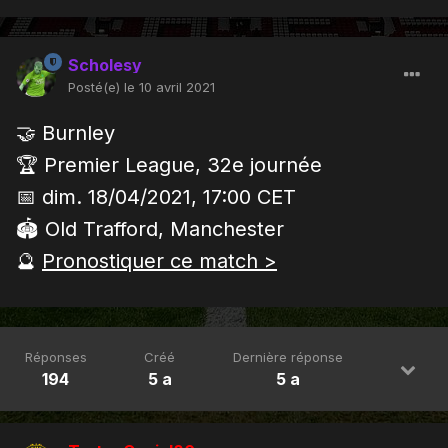
Scholesy
Posté(e)
le 10 avril 2021
🤝 Burnley
🏆 Premier League, 32e journée
📅 dim. 18/04/2021, 17:00 CET
🏟 Old Trafford, Manchester
🔮
Pronostiquer ce match >
Réponses
Créé
Dernière réponse
194
5 a
5 a