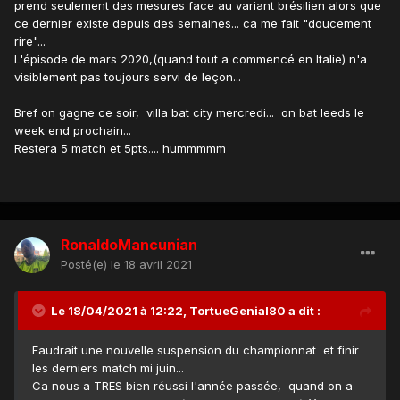
prend seulement des mesures face au variant brésilien alors que
ce dernier existe depuis des semaines... ca me fait "doucement
rire"...
L'épisode de mars 2020,(quand tout a commencé en Italie) n'a
visiblement pas toujours servi de leçon...
Bref on gagne ce soir, villa bat city mercredi... on bat leeds le
week end prochain...
Restera 5 match et 5pts.... hummmmm
RonaldoMancunian
Posté(e)
le 18 avril 2021
Le 18/04/2021 à 12:22,
TortueGenial80
a dit :
Faudrait une nouvelle suspension du championnat et finir
les derniers match mi juin...
Ca nous a TRES bien réussi l'année passée, quand on a