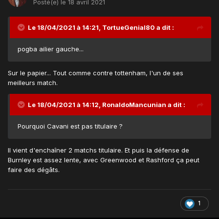
Posté(e)
le 18 avril 2021
Le 18/04/2021 à 14:21,
TortueGenial80
a dit :
pogba ailier gauche...
Sur le papier... Tout comme contre tottenham, l'un de ses
meilleurs match.
Le 18/04/2021 à 14:12,
RonaldoMancunian
a dit :
Pourquoi Cavani est pas titulaire ?
Il vient d'enchaîner 2 matchs titulaire. Et puis la défense de
Burnley est assez lente, avec Greenwood et Rashford ça peut
faire des dégâts.
1