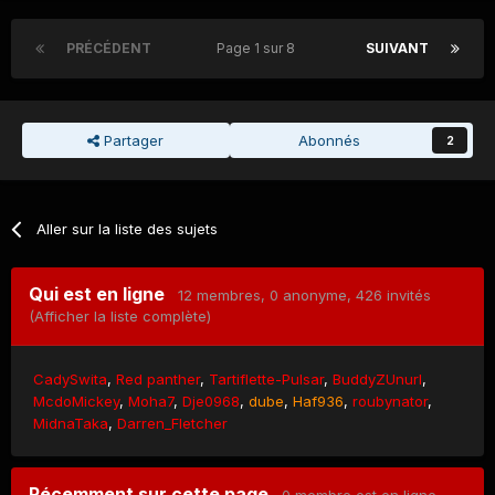
PRÉCÉDENT
Page 1 sur 8
SUIVANT
Partager
Abonnés
2
Aller sur la liste des sujets
Qui est en ligne
12 membres
, 0 anonyme, 426 invités
(Afficher la liste complète)
CadySwita
Red panther
Tartiflette-Pulsar
BuddyZUnurl
McdoMickey
Moha7
Dje0968
dube
Haf936
roubynator
MidnaTaka
Darren_Fletcher
Récemment sur cette page
0 membre est en ligne