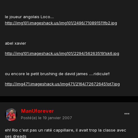
le joueur angolais Loco....
http://img101.imageshack.us/img101/2496/710891511fb2.jpg
abel xavier
http://img101.imageshack.us/img101/2294/562635191sk6.jpg
ou encore le petit brushing de david james .....ridicule!!
http://img471.imageshack.us/img471/2164/726726451ot7.jpg
ManUforever
Posté(e)
le 19 janvier 2007
eh! Rio c'est pas un raté cappillaire, il avait trop la classe avec
ses dreads