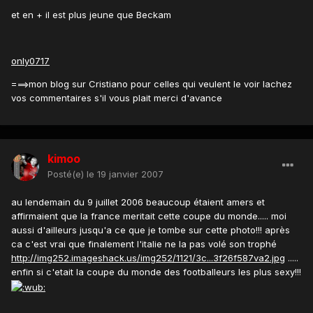
et en + il est plus jeune que Beckam
only0717
===>mon blog sur Cristiano pour celles qui veulent le voir lachez
vos commentaires s'il vous plait merci d'avance
kimoo
Posté(e)
le 19 janvier 2007
au lendemain du 9 juillet 2006 beaucoup étaient amers et
affirmaient que la france meritait cette coupe du monde..... moi
aussi d'ailleurs jusqu'a ce que je tombe sur cette photo!!! après
ca c'est vrai que finalement l'italie ne la pas volé son trophé
http://img252.imageshack.us/img252/1121/3c...3f26f587va2.jpg
.....
enfin si c'etait la coupe du monde des footballeurs les plus sexy!!!