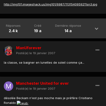
http://img101.imageshack.us/img101/6987/1131540959211sn3.jpg
Réponses
Créé
Dernière réponse
2.4 k
19 a
14 a
ManUforever
Posté(e)
le 19 janvier 2007
la classe, se baigner en lunettes de soleil comme ça...
Manchester United for ever
Posté(e)
le 19 janvier 2007
désolée Beckam n'est pas moche mais je préfére Crisitiano
Ronaldo