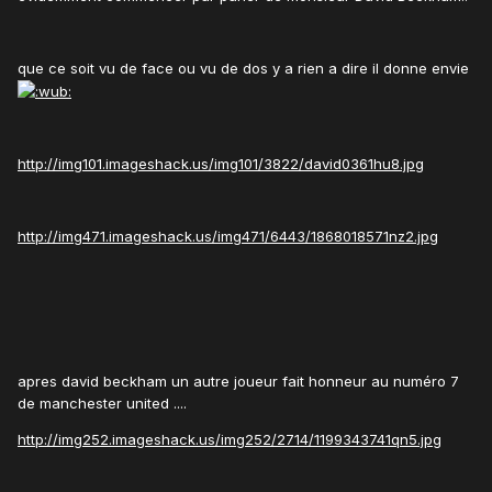
que ce soit vu de face ou vu de dos y a rien a dire il donne envie
http://img101.imageshack.us/img101/3822/david0361hu8.jpg
http://img471.imageshack.us/img471/6443/1868018571nz2.jpg
apres david beckham un autre joueur fait honneur au numéro 7
de manchester united ....
http://img252.imageshack.us/img252/2714/1199343741qn5.jpg