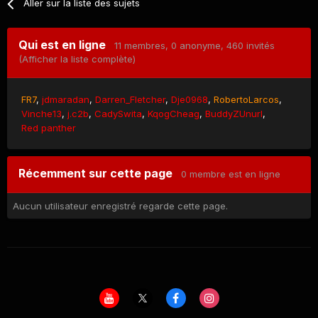
Aller sur la liste des sujets
Qui est en ligne
11 membres
, 0 anonyme, 460 invités
(Afficher la liste complète)
FR7
jdmaradan
Darren_Fletcher
Dje0968
RobertoLarcos
Vinche13
j.c2b
CadySwita
KqogCheag
BuddyZUnurl
Red panther
Récemment sur cette page
0 membre est en ligne
Aucun utilisateur enregistré regarde cette page.