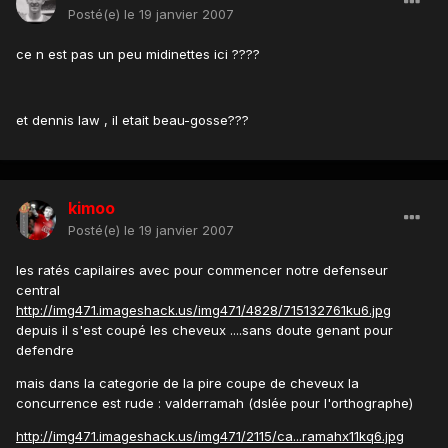
Posté(e)
le 19 janvier 2007
ce n est pas un peu midinettes ici ????
et dennis law , il etait beau-gosse???
kimoo
Posté(e)
le 19 janvier 2007
les ratés capilaires avec pour commencer notre defenseur
central
http://img471.imageshack.us/img471/4828/715132761ku6.jpg
depuis il s'est coupé les cheveux ....sans doute genant pour
defendre
mais dans la categorie de la pire coupe de cheveux la
concurrence est rude : valderramah (dslée pour l'orthographe)
http://img471.imageshack.us/img471/2115/ca...ramahx11kq6.jpg