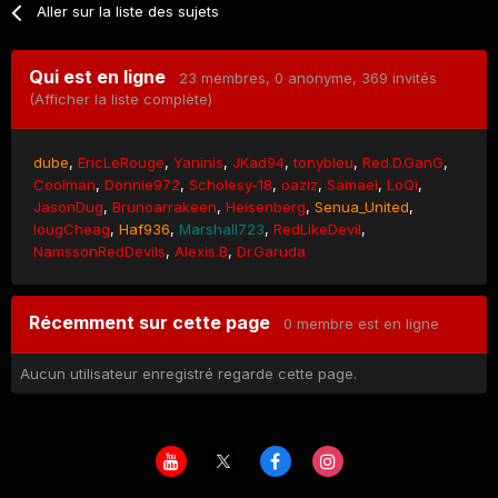
Aller sur la liste des sujets
Qui est en ligne
23 membres
, 0 anonyme, 369 invités
(Afficher la liste complète)
dube
EricLeRouge
Yaninis
JKad94
tonybleu
Red.D.GanG
Coolman
Donnie972
Scholesy-18
oaziz
Samael
LoQi
JasonDug
Brunoarrakeen
Heisenberg
Senua_United
IougCheag
Haf936
Marshall723
RedLikeDevil
NamssonRedDevils
Alexis.B
Dr.Garuda
Récemment sur cette page
0 membre est en ligne
Aucun utilisateur enregistré regarde cette page.