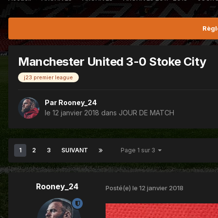
Règl
Manchester United 3-0 Stoke City
j23 premier league
Par
Rooney_24
le 12 janvier 2018
dans
JOUR DE MATCH
1
2
3
SUIVANT
Page 1 sur 3
Rooney_24
Posté(e)
le 12 janvier 2018