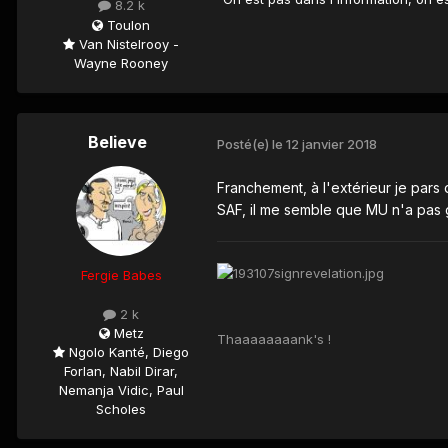
8.2 k
Toulon
Van Nistelrooy -
Wayne Rooney
Believe
Posté(e)
le 12 janvier 2018
Franchement, à l'extérieur je pars 
SAF, il me semble que MU n'a pas ga
Fergie Babes
2 k
Metz
Thaaaaaaaank's !
Ngolo Kanté, Diego
Forlan, Nabil Dirar,
Nemanja Vidic, Paul
Scholes