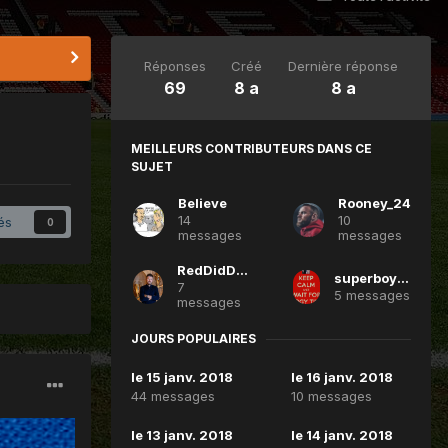
Réponses
Créé
Dernière réponse
69
8 a
8 a
MEILLEURS CONTRIBUTEURS DANS CE
SUJET
Believe
Rooney_24
14
10
és
0
messages
messages
RedDidDevil
superboydu92
7
5 messages
messages
JOURS POPULAIRES
le 15 janv. 2018
le 16 janv. 2018
44 messages
10 messages
le 13 janv. 2018
le 14 janv. 2018