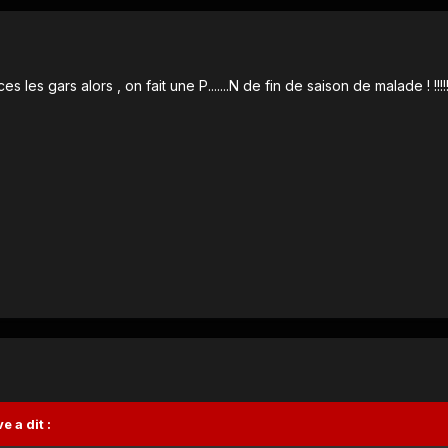
s les gars alors , on fait une P.......N de fin de saison de malade ! !!!!!
ve
a dit :