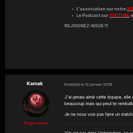
L'association sur notre
SI
Le Podcast sur
YOUTUBE
e
REJOIGNEZ-NOUS !!!
Kamak
Posté(e)
le 12 janvier 2018
J'ai jamais aimé cette équipe, elle
beaucoup mais qui peut te remballer
Je ne nous vois pas faire un match f
Fergie Babes
"On est pas dans l'information, on e