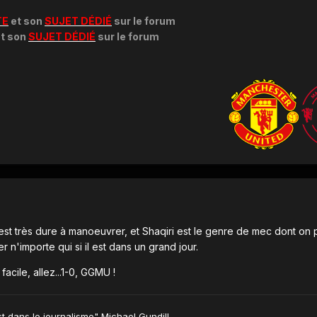
TE
et son
SUJET DÉDIÉ
sur le forum
t son
SUJET DÉDIÉ
sur le forum
 est très dure à manoeuvrer, et Shaqiri est le genre de mec dont on 
 n'importe qui si il est dans un grand jour.
acile, allez...1-0, GGMU !
st dans le journalisme" Michael Gundill