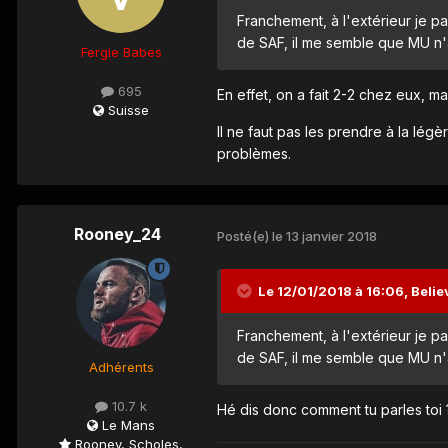
Franchement, à l'extérieur je pa
de SAF, il me semble que MU n'a
Fergie Babes
695
En effet, on a fait 2-2 chez eux, ma
Suisse
Il ne faut pas les prendre à la lég
problèmes.
Rooney_24
Posté(e)
le 13 janvier 2018
Le 12/01/2018 à 16:06,
Belie
Franchement, à l'extérieur je pa
de SAF, il me semble que MU n'a
Adhérents
10.7 k
Hé dis donc comment tu parles toi 
Le Mans
Rooney, Scholes,