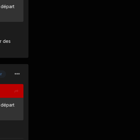
e départ
er des
ur
e départ