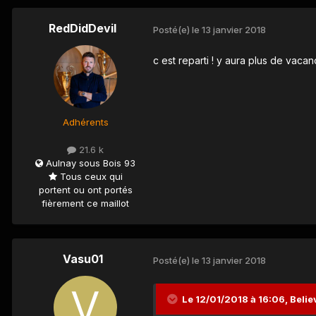
RedDidDevil
Posté(e)
le 13 janvier 2018
c est reparti ! y aura plus de vacance
Adhérents
21.6 k
Aulnay sous Bois 93
Tous ceux qui
portent ou ont portés
fièrement ce maillot
Vasu01
Posté(e)
le 13 janvier 2018
Le 12/01/2018 à 16:06,
Belie