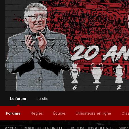
Le forum
Le site
Forums
Règles
Équipe
Utilisateurs en ligne
Cla
Accueil
MANCHESTER UNITED
DISCUSSIONS & DÉBATS
Manch