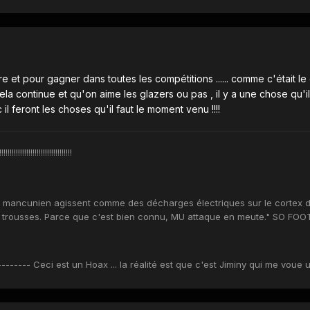
tre et pour gagner dans toutes les compétitions ...... comme c'était 
ela continue et qu'on aime les glazers ou pas , il y a une chose qu'
donc il feront les choses qu'il faut le moment venu !!!!
!!!!!!!!!!!!!!!!!!!!!!
u mancunien agissent comme des décharges électriques sur le cortex de 
ux trousses. Parce que c'est bien connu, MU attaque en meute." SO FO
------ Ceci est un Hoax ... la réalité est que c'est Jiminy qui me voue 