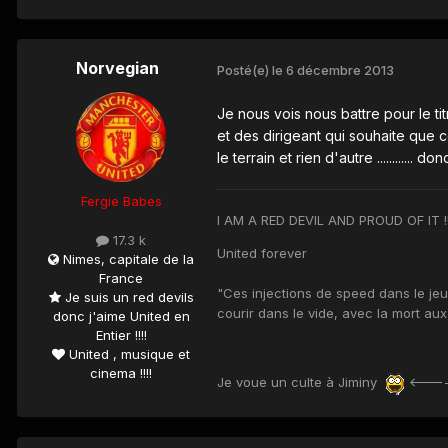
Norvegian
Posté(e)
le 6 décembre 2013
Je nous vois nous battre pour le ti
et des dirigeant qui souhaite que c
le terrain et rien d'autre ............ 
Fergie Babes
I AM A RED DEVIL AND PROUD OF IT !!!!!!!!!!!!!!
17.3 k
United forever
Nimes, capitale de la
France
"Ces injections de speed dans le je
Je suis un red devils
courir dans le vide, avec la mort a
donc j'aime United en
Entier !!!!
United , musique et
cinema !!!!
Je voue un culte à Jiminy
<-----