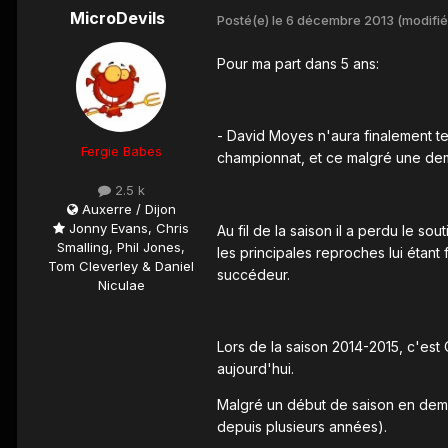
MicroDevils
Posté(e)
le 6 décembre 2013
(modifié
Pour ma part dans 5 ans:
- David Moyes n'aura finalement t
Fergie Babes
championnat, et ce malgré une dem
2.5 k
Auxerre / Dijon
Jonny Evans, Chris
Au fil de la saison il a perdu le 
Smalling, Phil Jones,
les principales reproches lui étan
Tom Cleverley & Daniel
succédeur.
Niculae
Lors de la saison 2014-2015, c'est
aujourd'hui.
Malgré un début de saison en demi
depuis plusieurs années).