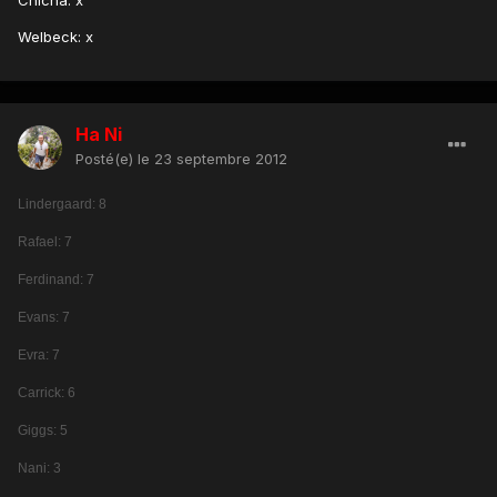
Chicha: x
Welbeck: x
Ha Ni
Posté(e)
le 23 septembre 2012
Lindergaard: 8
Rafael: 7
Ferdinand: 7
Evans: 7
Evra: 7
Carrick: 6
Giggs: 5
Nani: 3