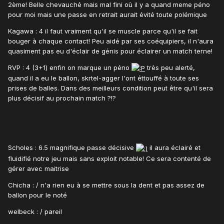
2ème! Belle chevauché mais mal fini où il y a quand meme péno
pour moi mais une passe en retrait aurait évité toute polémique
Kagawa : 4 il faut vraiment qu'il se muscle parce qu'il se fait
bouger à chaque contact! Peu aidé par ses coéquipiers, il n'aura
quasiment pas eu d'éclair de génis pour éclairer un match terne!
RVP : 4 (3+1) enfin on marque un péno
très peu alerté,
quand il a eu le ballon, skrtel-agger l'ont éttouffé à toute ses
prises de balles. Dans des meilleurs condition peut être qu'il sera
plus décisif au prochain match ?!?
Scholes : 6.5 magnifique passe décisive
il aura éclairé et
fluidifié notre jeu mais sans exploit notable! Ce sera contenté de
gérer avec maitrise
Chicha : / n'a rien eu à se mettre sous la dent et pas assez de
ballon pour le noté
welbeck : / pareil