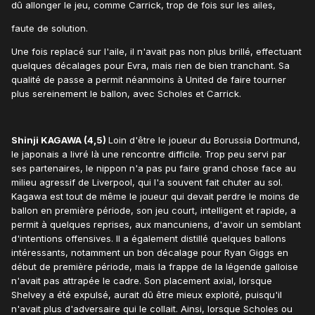
dû allonger le jeu, comme Carrick, trop de fois sur les ailes,
faute de solution.
Une fois replacé sur l'aile, il n'avait pas non plus brillé, effectuant
quelques décalages pour Evra, mais rien de bien tranchant. Sa
qualité de passe a permit néanmoins à United de faire tourner
plus sereinement le ballon, avec Scholes et Carrick.
Shinji KAGAWA (4,5)
Loin d'être le joueur du Borussia Dortmund,
le japonais a livré là une rencontre difficile. Trop peu servi par
ses partenaires, le nippon n'a pas pu faire grand chose face au
milieu agressif de Liverpool, qui l'a souvent fait chuter au sol.
Kagawa est tout de même le joueur qui devait perdre le moins de
ballon en première période, son jeu court, intelligent et rapide, a
permit à quelques reprises, aux mancuniens, d'avoir un semblant
d'intentions offensives. Il a également distillé quelques ballons
intéressants, notamment un bon décalage pour Ryan Giggs en
début de première période, mais la frappe de la légende galloise
n'avait pas attrapée le cadre. Son placement axial, lorsque
Shelvey a été expulsé, aurait dû être mieux exploité, puisqu'il
n'avait plus d'adversaire qui le collait. Ainsi, lorsque Scholes ou