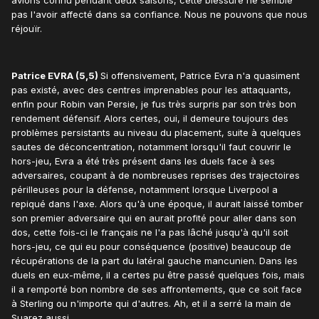
avions connu pendant deux saisons, cette blessure ne semble
pas l'avoir affecté dans sa confiance. Nous ne pouvons que nous
réjouïr.
Patrice EVRA (5,5)
Si offensivement, Patrice Evra n'a quasiment
pas existé, avec des centres imprenables pour les attaquants,
enfin pour Robin van Persie, je fus très surpris par son très bon
rendement défensif. Alors certes, oui, il demeure toujours des
problèmes persistants au niveau du placement, suite à quelques
sautes de déconcentration, notamment lorsqu'il faut couvrir le
hors-jeu, Evra a été très présent dans les duels face à ses
adversaires, coupant à de nombreuses reprises des trajectoires
périlleuses pour la défense, notamment lorsque Liverpool a
repiqué dans l'axe. Alors qu'à une époque, il aurait laissé tomber
son premier adversaire qui en aurait profité pour aller dans son
dos, cette fois-ci le français ne l'a pas lâché jusqu'à qu'il soit
hors-jeu, ce qui eu pour conséquence (positive) beaucoup de
récupérations de la part du latéral gauche mancunien. Dans les
duels en eux-même, il a certes pu être passé quelques fois, mais
il a remporté bon nombre de ses affrontements, que ce soit face
à Sterling ou n'importe qui d'autres. Ah, et il a serré la main de
Suarez aussi.