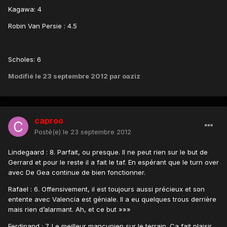
Kagawa: 4
Robin Van Persie : 4.5
Scholes: 6
Modifié
le 23 septembre 2012
par oaziz
caproo
Posté(e)
le 23 septembre 2012
Lindegaard : 8. Parfait, ou presque. Il ne peut rien sur le but de
Gerrard et pour le reste il a fait le taf. En espérant que le turn over
avec De Gea continue de bien fonctionner.
Rafael : 6. Offensivement, il est toujours aussi précieux et son
entente avec Valencia est géniale. Il a eu quelques trous derrière
mais rien d’alarmant. Ah, et ce but »»»
Ferdinand : 7. Le meilleur mancunien sur le terrain. Ca fait plaisir.