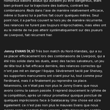
nombreux ballons axiaux qui auraient pu être dangereux, étant
bien présent sur la trajectoire des ballons, contrant les
combinaisons
Reds
dans l'axe de manière relativement efficace,
même si Suarez lui a parfois fait courir quelques mètres. Seul
point noir, il a parfois couvert le hors jeu de manière récurrente.
Ses relances ne furent pas toujours irréprochables, mais elles ont
eu le mérite de ne pas atterir systématiquement sur des joueurs
de Liverpool, fait récurrent hier.
Jonny EVANS (6,5)
Très bon match du Nord-Irlandais, qui a su
se placer efficacement lors des combinaisons de Liverpool, qui a
été très solide dans les duels, avec des tacles salvateurs, un jeu
de tête tout à fait efficace derrière, des relances correctes qui
n'ont pas mit en danger l'équipe. Sévèrement taclé par Shelvey,
les supporters mancuniens ont craint pour lui, tout comme pour
Ferdinand, mais il a finalement pu reprendre sa place.
Néanmoins, ce n'était pas non plus le Jonny Evans que nous
avons connu la saison passée. Il reprend doucement le rythme de
la compétition, après un retour prometteur quoique ponctué de
quelques imprécisions face à Galatasaray. Une chose est sûre
également: ce n'est pas non plus le mauvais Evans que nous