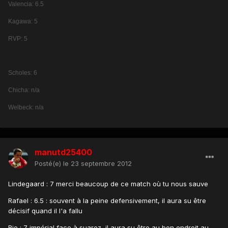
Valencia: 6.5
Kagawa: 5
RVP: 5
Scholes: 6
Chicha: n/a
Welbeck: n/a
manutd25400
Posté(e)
le 23 septembre 2012
Lindegaard : 7 merci beaucoup de ce match où tu nous sauve
Rafael : 6.5 : souvent à la peine defensivement, il aura su être
décisif quand il l'a fallu
Rio : 7 impérial face à suarez, il aura su être au bon endroit au