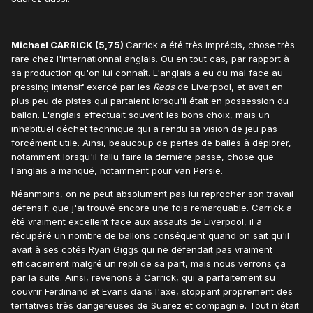
Michael CARRICK (5,75)
Carrick a été très imprécis, chose très
rare chez l'internationnal anglais. Ou en tout cas, par rapport à
sa production qu'on lui connaît. L'anglais a eu du mal face au
pressing intensif exercé par les
Reds
de Liverpool, et avait en
plus peu de pistes qui partaient lorsqu'il était en possession du
ballon. L'anglais effectuait souvent les bons choix, mais un
inhabituel déchet technique qui a rendu sa vision de jeu pas
forcément utile. Ainsi, beaucoup de pertes de balles à déplorer,
notamment lorsqu'il fallu faire la dernière passe, chose que
l'anglais a manqué, notamment pour van Persie.
Néanmoins, on ne peut absolument pas lui reprocher son travail
défensif, que j'ai trouvé encore une fois remarquable. Carrick a
été vraiment excellent face aux assauts de Liverpool, il a
récupéré un nombre de ballons conséquent quand on sait qu'il
avait à ses cotés Ryan Giggs qui ne défendait pas vraiment
efficacement malgré un repli de sa part, mais nous verrons ça
par la suite. Ainsi, revenons à Carrick, qui a parfaitement su
couvrir Ferdinand et Evans dans l'axe, stoppant proprement des
tentatives très dangereuses de Suarez et compagnie. Tout n'était