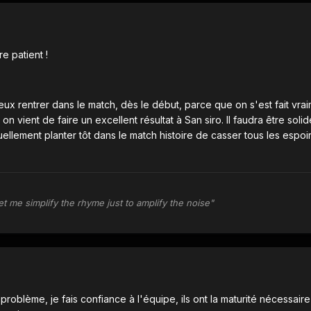
re patient !
ieux rentrer dans le match, dès le début, parce que on s'est fait vrai
on vient de faire un excellent résultat à San siro. Il faudra être solid
llement planter tôt dans le match histoire de casser tous les espoir
et me simplify the rhyme just to amplify the noise"
roblème, je fais confiance à l'équipe, ils ont la maturité nécessair