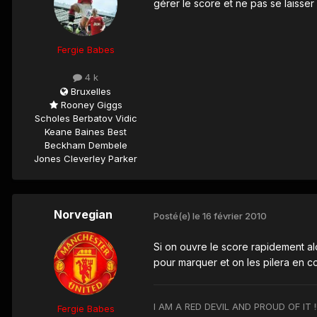
gérer le score et ne pas se laisser 
Fergie Babes
4 k
Bruxelles
Rooney Giggs
Scholes Berbatov Vidic
Keane Baines Best
Beckham Dembele
Jones Cleverley Parker
Norvegian
Posté(e)
le 16 février 2010
Si on ouvre le score rapidement alo
pour marquer et on les pilera en contre 
I AM A RED DEVIL AND PROUD OF IT !!!!!!!!!!!!!!
Fergie Babes