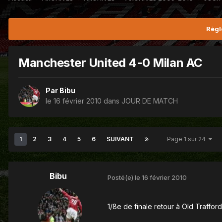
Règl
Manchester United 4-0 Milan AC
Par
Bibu
le 16 février 2010
dans
JOUR DE MATCH
1
2
3
4
5
6
SUIVANT
Page 1 sur 24
Bibu
Posté(e)
le 16 février 2010
1/8e de finale retour à Old Traffo