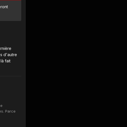
eront
ernière
us d'autre
à fait
de
es. Parce