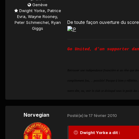
Genève
Dwight Yorke, Patrice
Evra, Wayne Rooney,
De toute façon ouverture du score 
Peter Schmeichel, Ryan
Giggs
Go United, d'un supporter da
Retrouver une indépendance financière et un rêve que devr
complètement fou, .. possible! Pacque à bien y réfléchir, 
notre tête, ou, voir le club ce disloqué sous le poids des d
Norvegian
Posté(e)
le 17 février 2010
Dwight Yorke a dit :