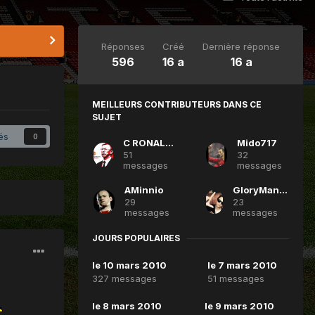
Réponses
Créé
Dernière réponse
596
16 a
16 a
MEILLEURS CONTRIBUTEURS DANS CE
SUJET
és
0
C RONALDO 7
Mido717
51
32
messages
messages
AMinnio
GloryManUnited
29
23
messages
messages
JOURS POPULAIRES
le 10 mars 2010
le 7 mars 2010
327 messages
51 messages
le 8 mars 2010
le 9 mars 2010