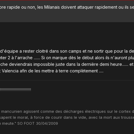
re rapide ou non, les Milanais doivent attaquer rapidement ou ils s
d'équipe a rester cloitré dans son camps et ne sortir que pour la d
er 2 à l'arrache ....... Si on marque dès le début alors ils n'auront pl
he deviendrais impossible juste dans la dernière demi heure....... et l
 Valencia afin de les mettre à terre complètement .....
!!!!!!!!!!!!!!!!!!!!!!
eu mancunien agissent comme des décharges électriques sur le cortex 
sapent le moral, à force de courir dans le vide, avec la mort aux trouss
en meute." SO FOOT 30/04/2009