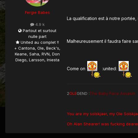
Fergie Babes
La qualification est à notre portée,
4.9 k
Partout et surtout
nulle part
Malheureusement il faudra faire sa
United au complet !!
+ Cantona, Ole, Beck's,
Keane, Saha, RVN, Don
Diego, Larsson, Iniesta
Come on
:united:
2
OLE
GEND :
The Baby Face Assasin
You are my solskjaer, my Ole Solskj
Oh Alan Shearer! was fucking dearer