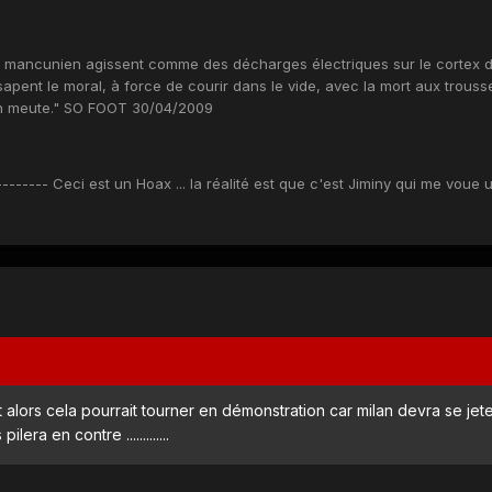
eu mancunien agissent comme des décharges électriques sur le cortex 
sapent le moral, à force de courir dans le vide, avec la mort aux trouss
en meute." SO FOOT 30/04/2009
------ Ceci est un Hoax ... la réalité est que c'est Jiminy qui me voue 
alors cela pourrait tourner en démonstration car milan devra se jete
era en contre .............