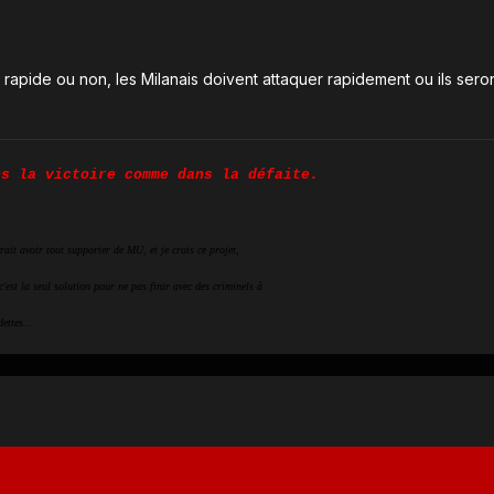
rapide ou non, les Milanais doivent attaquer rapidement ou ils seron
ns la victoire comme dans la défaite.
ait avoir tout supporter de MU, et je crois ce projet,
c'est la seul solution pour ne pas finir avec des criminels à
ettes...