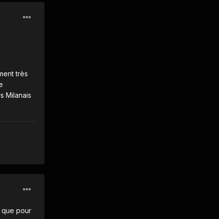
ment très
e
s Milanais
e que pour