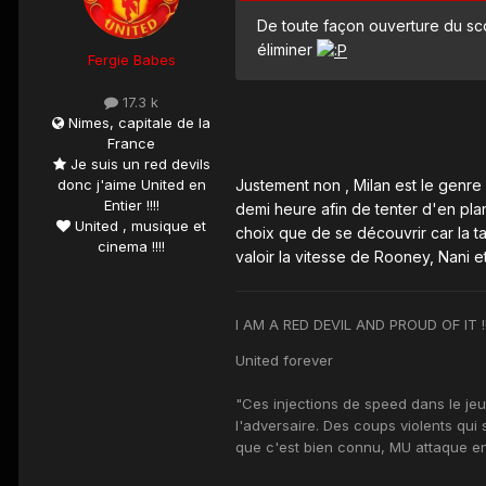
De toute façon ouverture du sco
éliminer
Fergie Babes
17.3 k
Nimes, capitale de la
France
Je suis un red devils
Justement non , Milan est le genre 
donc j'aime United en
Entier !!!!
demi heure afin de tenter d'en plant
United , musique et
choix que de se découvrir car la tac
cinema !!!!
valoir la vitesse de Rooney, Nani et
I AM A RED DEVIL AND PROUD OF IT !!!!!!!!!!!!!!
United forever
"Ces injections de speed dans le j
l'adversaire. Des coups violents qui 
que c'est bien connu, MU attaque 