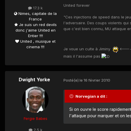
United forever
17.3 k
Nimes, capitale de la
"Ces injections de speed dans le j
France
l'adversaire. Des coups violents qui 
Je suis un red devils
que c'est bien connu, MU attaque 
donc j'aime United en
Entier !!!!
United , musique et
cinema !!!!
Je voue un culte à Jiminy
<-----
mais il l'assume pas
Dwight Yorke
Posté(e)
le 16 février 2010
Norvegian a dit :
Si on ouvre le score rapidement 
l'attaque pour marquer et on les pil
Fergie Babes
2.5 k