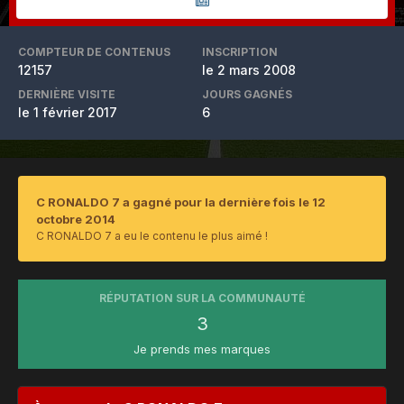
COMPTEUR DE CONTENUS
INSCRIPTION
12157
le 2 mars 2008
DERNIÈRE VISITE
JOURS GAGNÉS
le 1 février 2017
6
C RONALDO 7 a gagné pour la dernière fois le 12
octobre 2014
C RONALDO 7 a eu le contenu le plus aimé !
RÉPUTATION SUR LA COMMUNAUTÉ
3
Je prends mes marques