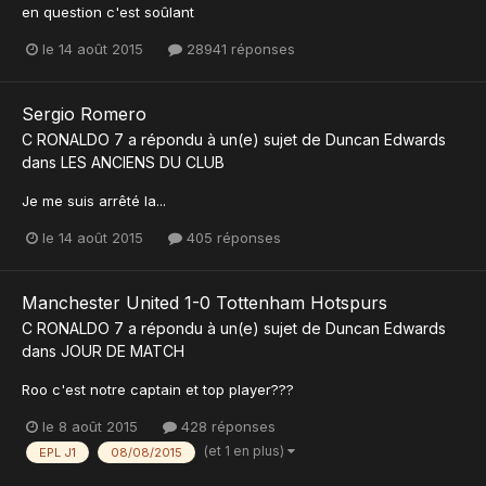
en question c'est soûlant
le 14 août 2015
28941 réponses
Sergio Romero
C RONALDO 7
a répondu à un(e) sujet de
Duncan Edwards
dans
LES ANCIENS DU CLUB
Je me suis arrêté la...
le 14 août 2015
405 réponses
Manchester United 1-0 Tottenham Hotspurs
C RONALDO 7
a répondu à un(e) sujet de
Duncan Edwards
dans
JOUR DE MATCH
Roo c'est notre captain et top player???
le 8 août 2015
428 réponses
(et 1 en plus)
EPL J1
08/08/2015