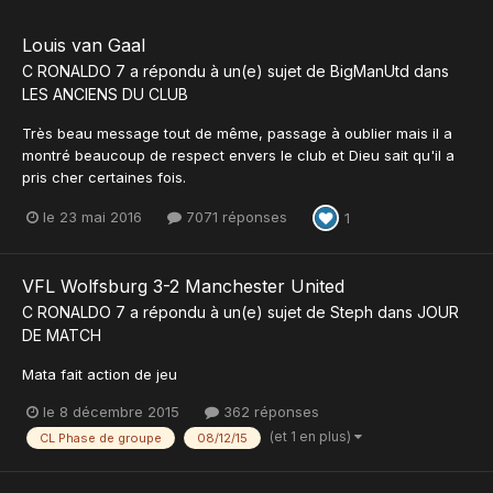
Louis van Gaal
C RONALDO 7
a répondu à un(e) sujet de
BigManUtd
dans
LES ANCIENS DU CLUB
Très beau message tout de même, passage à oublier mais il a
montré beaucoup de respect envers le club et Dieu sait qu'il a
pris cher certaines fois.
le 23 mai 2016
7071 réponses
1
VFL Wolfsburg 3-2 Manchester United
C RONALDO 7
a répondu à un(e) sujet de
Steph
dans
JOUR
DE MATCH
Mata fait action de jeu
le 8 décembre 2015
362 réponses
(et 1 en plus)
CL Phase de groupe
08/12/15