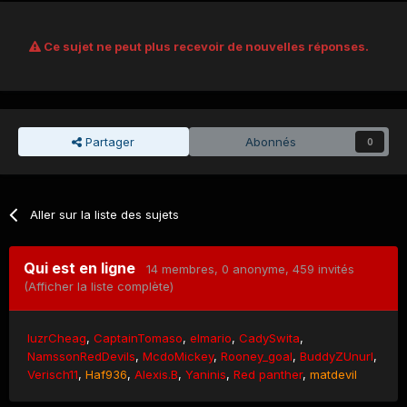
Ce sujet ne peut plus recevoir de nouvelles réponses.
Partager
Abonnés
0
Aller sur la liste des sujets
Qui est en ligne
14 membres
, 0 anonyme, 459 invités
(Afficher la liste complète)
IuzrCheag
CaptainTomaso
elmario
CadySwita
NamssonRedDevils
McdoMickey
Rooney_goal
BuddyZUnurl
Verisch11
Haf936
Alexis.B
Yaninis
Red panther
matdevil