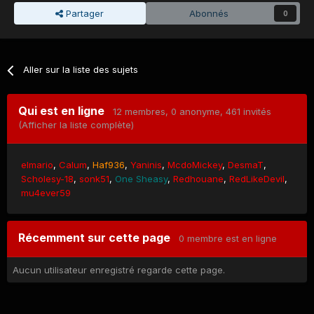
Partager
Abonnés
0
Aller sur la liste des sujets
Qui est en ligne
12 membres
, 0 anonyme, 461 invités
(Afficher la liste complète)
elmario
Calum
Haf936
Yaninis
McdoMickey
DesmaT
Scholesy-18
sonk51
One Sheasy
Redhouane
RedLikeDevil
mu4ever59
Récemment sur cette page
0 membre est en ligne
Aucun utilisateur enregistré regarde cette page.