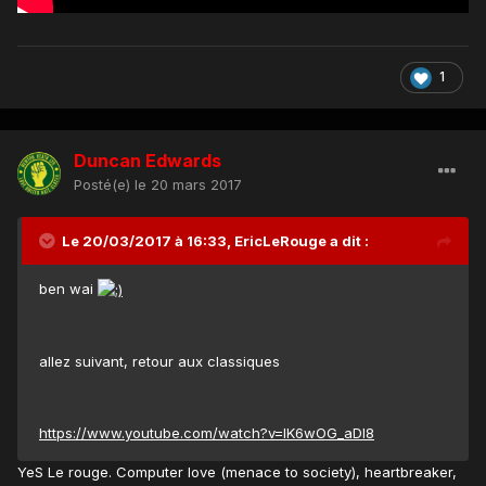
1
Duncan Edwards
Posté(e)
le 20 mars 2017
Le 20/03/2017 à 16:33, EricLeRouge a dit :
ben wai
allez suivant, retour aux classiques
https://www.youtube.com/watch?v=lK6wOG_aDl8
YeS Le rouge. Computer love (menace to society), heartbreaker,