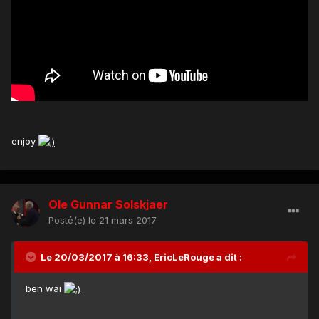
enjoy
Ole Gunnar Solskjaer
Posté(e)
le 21 mars 2017
Le 20/03/2017 à 16:33, EricLeRouge a dit :
ben wai