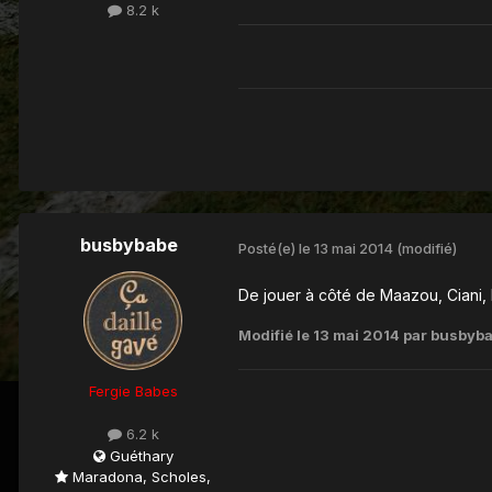
8.2 k
busbybabe
Posté(e)
le 13 mai 2014
(modifié)
De jouer à côté de Maazou, Ciani, Be
Modifié
le 13 mai 2014
par busbyb
Fergie Babes
6.2 k
Guéthary
Maradona, Scholes,