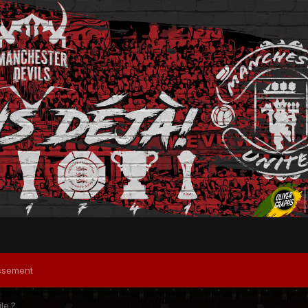
ssement
ile ?