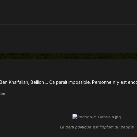
n Khalfallah, Bellion ... Ca parait impossible. Personne n'y est encor
abe
Le parti politique est l'opium du peuple