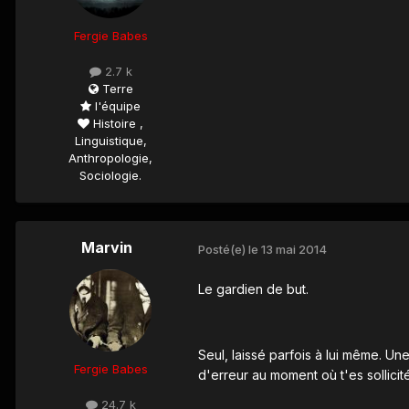
Fergie Babes
2.7 k
Terre
l'équipe
Histoire ,
Linguistique,
Anthropologie,
Sociologie.
Marvin
Posté(e)
le 13 mai 2014
Le gardien de but.
Seul, laissé parfois à lui même. Une
Fergie Babes
d'erreur au moment où t'es sollicité
24.7 k