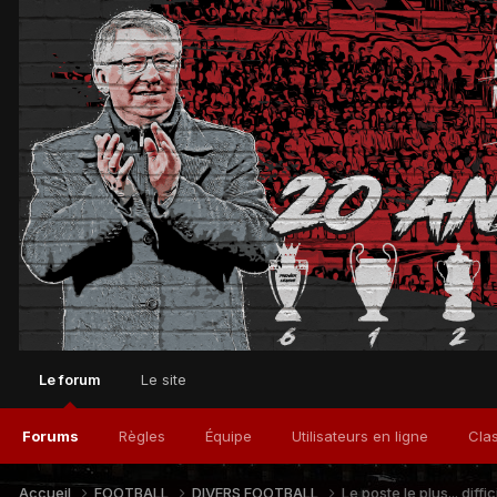
Le forum
Le site
Forums
Règles
Équipe
Utilisateurs en ligne
Cla
Accueil
FOOTBALL
DIVERS FOOTBALL
Le poste le plus... diffic