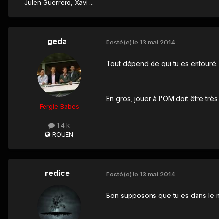
Julen Guerrero, Xavi ...
geda
Posté(e)
le 13 mai 2014
Tout dépend de qui tu es entouré. Si
En gros, jouer à l'OM doit être très d
Fergie Babes
1.4 k
ROUEN
redice
Posté(e)
le 13 mai 2014
Bon supposons que tu es dans le mei