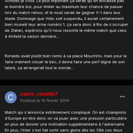
Scholes je crois. Le plus important ça serait qu'on encaisse pas
le moindre but, pour limiter au maximum leur chance de passer
lors du match retour, et le must serait de gagner 0-1 dans leur
stade. Dommage que Vidic soit suspendu, il aurait certainement
bien muselé leur arme numéro 1, ça sera donc à Rio de s'occuper
de Zlatan, espérons qu'il nous ressorte le même match que celui
à Anfield la saison dernière...
Ronaldo avait plutôt bien remis à sa place Mourinho, mais pour le
faire vraiment clouer le bec, il devra faire une perf digne de son
talent, ça arrangerait tout le monde...
canto_ronaldo7
Posté(e)
le 14 février 2009
Match qui s'annonce extrêmement compliqué. On est champions
d'Europe en titre donc on va jouer avec une pression particulière
en plus de donner une motivation supplémentaire à l'adversaire.
En plus, l'Inter s'est fait sortir sans gloire dès les 1/8è ces deux