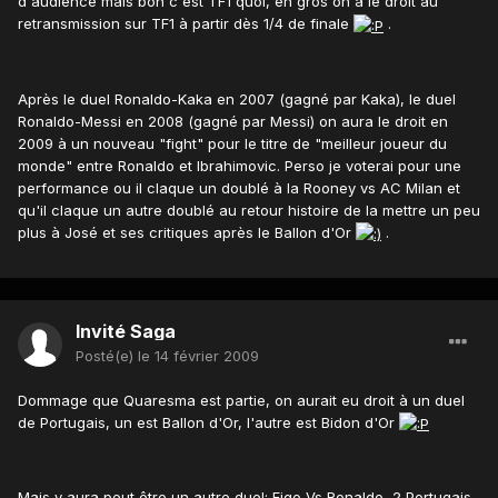
d'audience mais bon c'est TF1 quoi, en gros on a le droit au
retransmission sur TF1 à partir dès 1/4 de finale
.
Après le duel Ronaldo-Kaka en 2007 (gagné par Kaka), le duel
Ronaldo-Messi en 2008 (gagné par Messi) on aura le droit en
2009 à un nouveau "fight" pour le titre de "meilleur joueur du
monde" entre Ronaldo et Ibrahimovic. Perso je voterai pour une
performance ou il claque un doublé à la Rooney vs AC Milan et
qu'il claque un autre doublé au retour histoire de la mettre un peu
plus à José et ses critiques après le Ballon d'Or
.
Invité Saga
Posté(e)
le 14 février 2009
Dommage que Quaresma est partie, on aurait eu droit à un duel
de Portugais, un est Ballon d'Or, l'autre est Bidon d'Or
Mais y aura peut être un autre duel: Figo Vs Ronaldo, 2 Portugais,