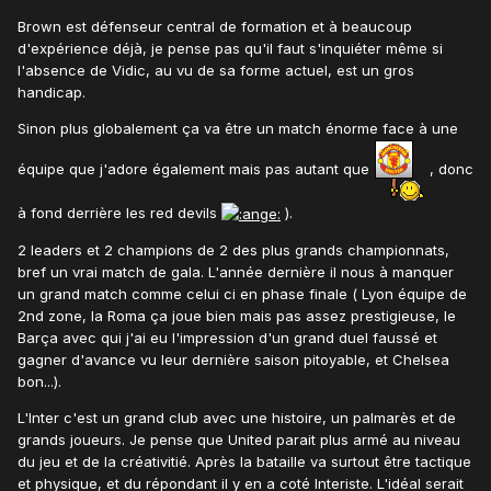
Brown est défenseur central de formation et à beaucoup
d'expérience déjà, je pense pas qu'il faut s'inquiéter même si
l'absence de Vidic, au vu de sa forme actuel, est un gros
handicap.
Sinon plus globalement ça va être un match énorme face à une
équipe que j'adore également mais pas autant que
, donc
à fond derrière les red devils
).
2 leaders et 2 champions de 2 des plus grands championnats,
bref un vrai match de gala. L'année dernière il nous à manquer
un grand match comme celui ci en phase finale ( Lyon équipe de
2nd zone, la Roma ça joue bien mais pas assez prestigieuse, le
Barça avec qui j'ai eu l'impression d'un grand duel faussé et
gagner d'avance vu leur dernière saison pitoyable, et Chelsea
bon...).
L'Inter c'est un grand club avec une histoire, un palmarès et de
grands joueurs. Je pense que United parait plus armé au niveau
du jeu et de la créativitié. Après la bataille va surtout être tactique
et physique, et du répondant il y en a coté Interiste. L'idéal serait