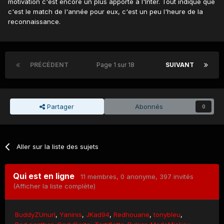
motivation c'est encore un plus apporté à l'Inter. Tout indique que
c'est le match de l'année pour eux, c'est un peu l'heure de la
reconnaissance.
PRÉCÉDENT
Page 1 sur 18
SUIVANT
Partager
Abonnés
0
Aller sur la liste des sujets
Qui est en ligne
11 membres
, 0 anonyme, 397 invités
(Afficher la liste complète)
BuddyZUnurl
Yaninis
JKad94
Redhouane
tonybleu