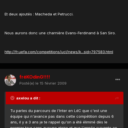
Et deux ajoutés : Macheda et Petrucci.
Nous aurons donc une charnière Evans-Ferdinand à San Siro.
http://fr.uefa.com/competitions/ucl/news/k...sid=797583.html
fréKOdinG!!!!
Posté(e)
le 15 février 2009
axelou a dit :
Tu parles du parcours de l'Inter en LdC que c'est une
équipe qui n'avance pas dans cette compétition depuis 6
ans, il y a 3 ans je te rappel qu'on a été éliminé dès le
premier tour sans aucune gloire et que l'année suivante on