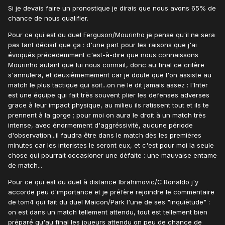
Si je devais faire un pronostique je dirais que nous avons 65% de
chance de nous qualifier.
Pour ce qui est du duel Ferguson/Mourinho je pense qu'il ne sera
pas tant décisif que ça : d'une part pour les raisons que j'ai
évoqués précedemment c'est-à-dire que nous connaissons
Mourinho autant que lui nous connait, donc au final ce critère
s'annulera, et deuxièmemement car je doute que l'on assiste au
match le plus tactique qui soit...on ne le dit jamais assez : l'Inter
est une équipe qui fait très souvent plier les defenses adverses
grace à leur impact physique, au milieu ils ratissent tout et ils te
prennent à la gorge ; pour moi on aura le droit à un match très
intense, avec énormement d'aggréssivité, aucune période
d'observation...il faudra être dans le match dès les premières
minutes car les interistes le seront eux, et c'est pour moi la seule
chose qui pourrait occasioner une défaite : une mauvaise entame
de match...
Pour ce qui est du duel à distance Ibrahimovic/C.Ronaldo j'y
accorde peu d'importance et je préfère rejoindre le commentaire
de tom4 qui fait du duel Maicon/Park l'une de ses "inquiètude" :
on est dans un match tellement attendu, tout est tellement bien
préparé qu'au final les joueurs attendu on peu de chance de