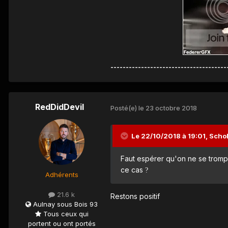
--------------------------------------
RedDidDevil
Posté(e)
le 23 octobre 2018
Le 22/10/2018 à 19:01,
Scho
Faut espérer qu'on ne se trompe
ce cas
?
Adhérents
21.6 k
Restons positif
Aulnay sous Bois 93
Tous ceux qui
portent ou ont portés