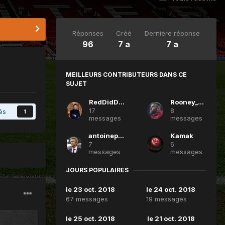
Réponses
Créé
Dernière réponse
96
7 a
7 a
MEILLEURS CONTRIBUTEURS DANS CE
SUJET
RedDidDevil
Rooney_24
17
8
és
1
messages
messages
antoinepittet
Kamak
7
6
messages
messages
JOURS POPULAIRES
le 23 oct. 2018
le 24 oct. 2018
67 messages
19 messages
le 25 oct. 2018
le 21 oct. 2018