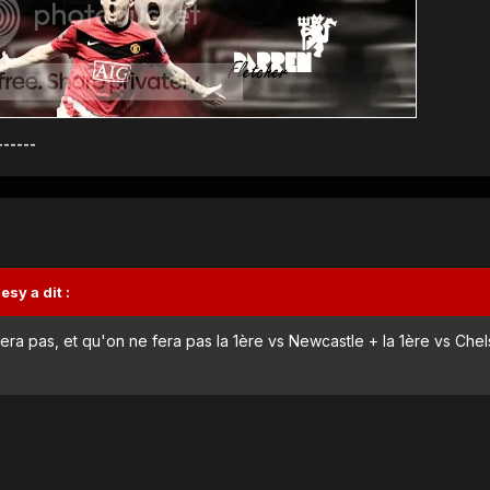
------
lesy
a dit :
ra pas, et qu'on ne fera pas la 1ère vs Newcastle + la 1ère vs Che