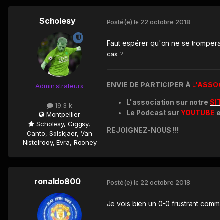
Scholesy
Posté(e)
le 22 octobre 2018
Faut espérer qu'on ne se trompera 
cas
?
ENVIE DE PARTICIPER À
L'ASSO
Administrateurs
L'association sur notre
SI
19.3 k
Le Podcast sur
YOUTUBE
e
Montpellier
Scholesy, Giggsy,
REJOIGNEZ-NOUS !!!
Canto, Solskjaer, Van
Nistelrooy, Evra, Rooney
ronaldo800
Posté(e)
le 22 octobre 2018
Je vois bien un 0-0 frustrant com