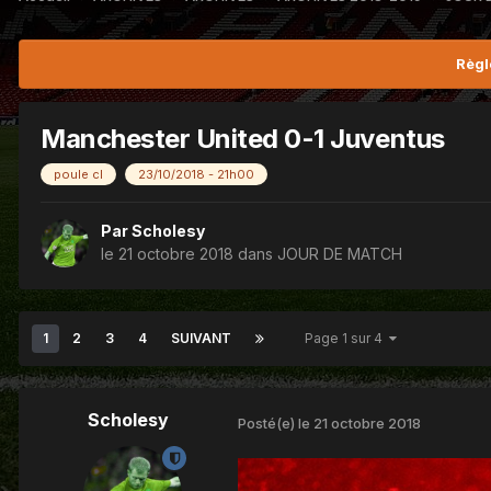
Règl
Manchester United 0-1 Juventus
poule cl
23/10/2018 - 21h00
Par
Scholesy
le 21 octobre 2018
dans
JOUR DE MATCH
1
2
3
4
SUIVANT
Page 1 sur 4
Scholesy
Posté(e)
le 21 octobre 2018