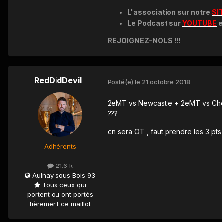
L'association sur notre
SI
Le Podcast sur
YOUTUBE
e
REJOIGNEZ-NOUS !!!
RedDidDevil
Posté(e)
le 21 octobre 2018
2eMT vs Newcastle + 2eMT vs Chel
???
on sera OT , faut prendre les 3 pts
Adhérents
21.6 k
Aulnay sous Bois 93
Tous ceux qui
portent ou ont portés
fièrement ce maillot