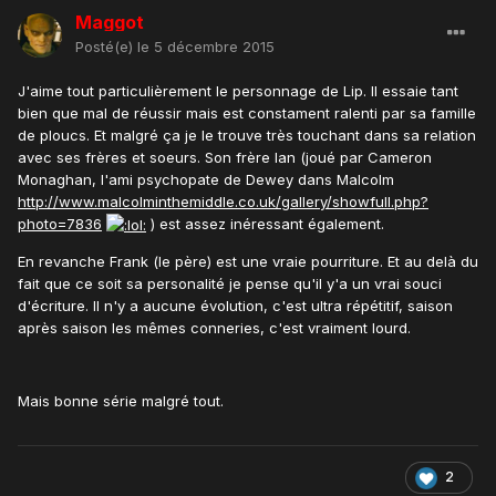
Maggot
Posté(e)
le 5 décembre 2015
J'aime tout particulièrement le personnage de Lip. Il essaie tant
bien que mal de réussir mais est constament ralenti par sa famille
de ploucs. Et malgré ça je le trouve très touchant dans sa relation
avec ses frères et soeurs. Son frère Ian (joué par Cameron
Monaghan, l'ami psychopate de Dewey dans Malcolm
http://www.malcolminthemiddle.co.uk/gallery/showfull.php?
photo=7836
) est assez inéressant également.
En revanche Frank (le père) est une vraie pourriture. Et au delà du
fait que ce soit sa personalité je pense qu'il y'a un vrai souci
d'écriture. Il n'y a aucune évolution, c'est ultra répétitif, saison
après saison les mêmes conneries, c'est vraiment lourd.
Mais bonne série malgré tout.
2