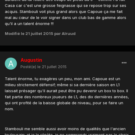
Casa car c'est une grosse feignasse qui se repose trop sur ses
acquis. Stambouli voit plus grand alors que Capoue ça me fait
mal au cœur de le voir signer dans un club bas de gamme alors
qu'il a un talent énorme !!!
Modifié
le 21 juillet 2015
par Alruud
Augustin
Posté(e)
le 21 juillet 2015
Talent énorme, tu exagères un peu, mon ami. Capoue est un
milieu strictement défensif; même si sa dernière saison en L1
laissait présager qu'il aurait peut être pu devenir un box to box. Il
fait partie des nombreux joueurs de L1, des dix dernières années,
qui ont profité de la baisse globale de niveau, pour se faire un
nom.
Stambouli me semble aussi avoir moins de qualités que l'ancien
toulousain; et je le répète, je ne comprends vraiment pas le choix