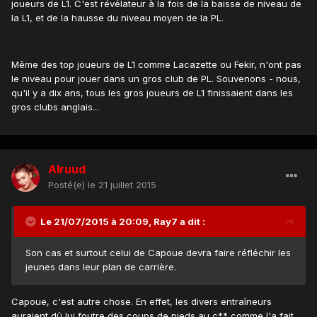
joueurs de L1. C'est révélateur à la fois de la baisse de niveau de
la L1, et de la hausse du niveau moyen de la PL.
Même des top joueurs de L1 comme Lacazette ou Fekir, n'ont pas
le niveau pour jouer dans un gros club de PL. Souvenons - nous,
qu'il y a dix ans, tous les gros joueurs de L1 finissaient dans les
gros clubs anglais...
Alruud
Posté(e)
le 21 juillet 2015
Le 21/07/2015 à 20:09, Ray7 a dit :
Son cas et surtout celui de Capoue devra faire réfléchir les
jeunes dans leur plan de carrière.
Capoue, c'est autre chose. En effet, les divers entraîneurs
auraient dû lui foutre des coups de pieds au c** comme l'a fait