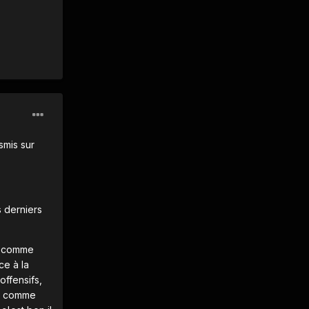
smis sur
s derniers
'ai comme
ce à la
ffensifs,
ns comme