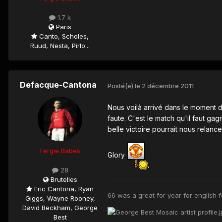
1.7 k
Paris
Canto, Scholes,
Ruud, Nesta, Pirlo...
Defacque-Cantona
Posté(e)
le 2 décembre 2011
Nous voilà arrivé dans le moment de 
faute. C'est le match qu'il faut gag
belle victoire pourrait nous relanc
Fergie Babes
Glory
28
Brutelles
Eric Cantona, Ryan
66 was a great for year for english fo
Giggs, Wayne Rooney,
David Beckham, George
Best