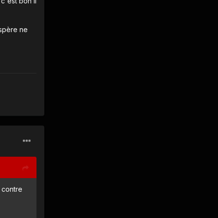
c'est bon il
espère ne
 contre