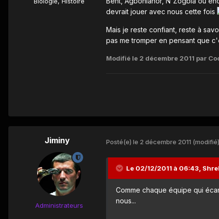
Bent, Agbonlahor, N'Zogbia ou enco
Biologie, Histoire
devrait jouer avec nous cette fois
Mais je reste confiant, reste à savo
pas me tromper en pensant que c'es
Modifié
le 2 décembre 2011
par Co
Jiminy
Posté(e)
le 2 décembre 2011
(modifié
Le 02/12/2011 à 06:43, Shrek
Comme chaque équipe qui écarte 
nous...
Administrateurs