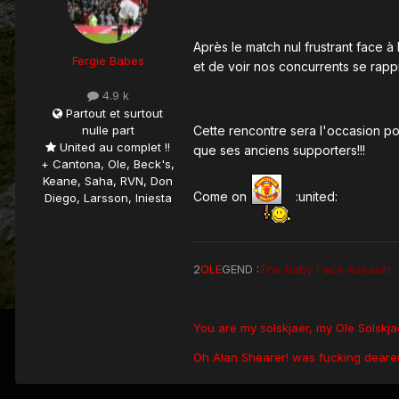
Après le match nul frustrant face à
Fergie Babes
et de voir nos concurrents se rapp
4.9 k
Partout et surtout
nulle part
Cette rencontre sera l'occasion po
United au complet !!
que ses anciens supporters!!!
+ Cantona, Ole, Beck's,
Keane, Saha, RVN, Don
Come on
:united:
Diego, Larsson, Iniesta
2
OLE
GEND :
The Baby Face Assasin
You are my solskjaer, my Ole Solskj
Oh Alan Shearer! was fucking dearer