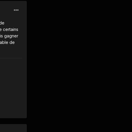
 de
e certains
ois gagner
pable de