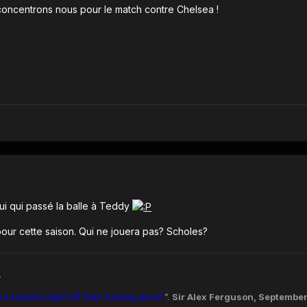
concentrons nous pour le match contre Chelsea !
 lui qui passé la balle à Teddy
pour cette saison. Qui ne jouera pas? Scholes?
.
Liverpool right off their fucking perch
"
.
Sir Alex Ferguson, Septembe