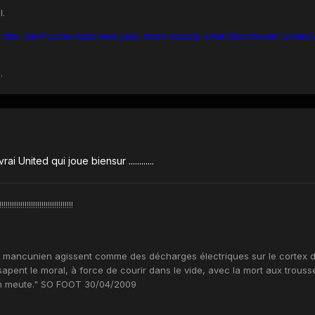
l.
itle. We'll come back next year, that's exactly what Manchester United 
.
ai United qui joue biensur ............
!!!!!!!!!!!!!!!!!!!!!!
eu mancunien agissent comme des décharges électriques sur le cortex 
sapent le moral, à force de courir dans le vide, avec la mort aux trouss
en meute." SO FOOT 30/04/2009