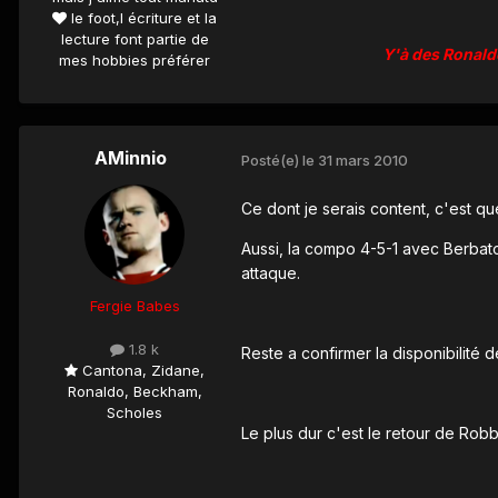
le foot,l écriture et la
lecture font partie de
Y'à des Ronaldo
mes hobbies préférer
AMinnio
Posté(e)
le 31 mars 2010
Ce dont je serais content, c'est qu
Aussi, la compo 4-5-1 avec Berbato
attaque.
Fergie Babes
1.8 k
Reste a confirmer la disponibilité
Cantona, Zidane,
Ronaldo, Beckham,
Scholes
Le plus dur c'est le retour de Robb