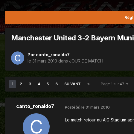
Règl
Manchester United 3-2 Bayern Mun
Par
canto_ronaldo7
le 31 mars 2010
dans
JOUR DE MATCH
1
2
3
4
5
6
SUIVANT
Page 1 sur 47
canto_ronaldo7
Posté(e)
le 31 mars 2010
Le match retour au AIG Stadium après