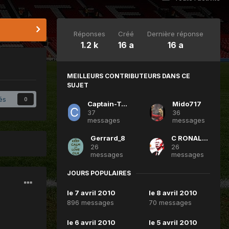
Réponses
Créé
Dernière réponse
1.2 k
16 a
16 a
MEILLEURS CONTRIBUTEURS DANS CE
SUJET
és
0
Captain-Tsubasa
Mido717
37
36
messages
messages
Gerrard_8
C RONALDO 7
26
26
messages
messages
JOURS POPULAIRES
le 7 avril 2010
le 8 avril 2010
896 messages
70 messages
le 6 avril 2010
le 5 avril 2010