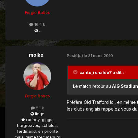
Fergie Babes
16.4 k
.
molko
Posté(e)
le 31 mars 2010
canto_ronaldo7 a dit :
Le match retour au
AIG Stadiu
Fergie Babes
Préfère Old Trafford lol, en même 
5.1 k
les clubs anglais rappelez vous du
liege
rooney, giggs,
hargreaves, scholes,
ferdinand, en priorité
mais j'aime tout manutd