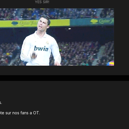
YES SIR!
s.
pte sur nos fans a OT.