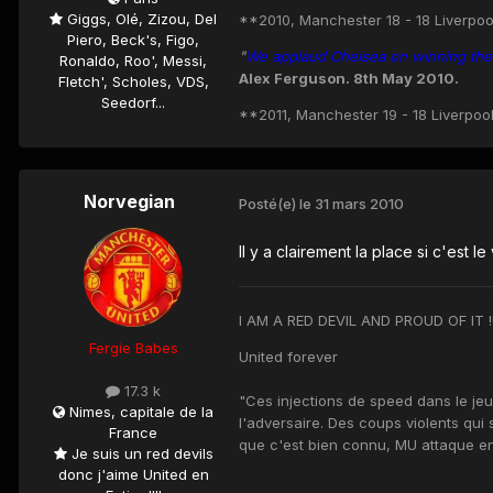
Giggs, Olé, Zizou, Del
**2010, Manchester 18 - 18 Liverpoo
Piero, Beck's, Figo,
"
We applaud Chelsea on winning the t
Ronaldo, Roo', Messi,
Alex Ferguson. 8th May 2010.
Fletch', Scholes, VDS,
Seedorf...
**2011, Manchester 19 - 18 Liverpool
Norvegian
Posté(e)
le 31 mars 2010
Il y a clairement la place si c'est le vr
I AM A RED DEVIL AND PROUD OF IT !!!!!!!!!!!!!!
Fergie Babes
United forever
17.3 k
"Ces injections de speed dans le j
Nimes, capitale de la
l'adversaire. Des coups violents qui 
France
que c'est bien connu, MU attaque 
Je suis un red devils
donc j'aime United en