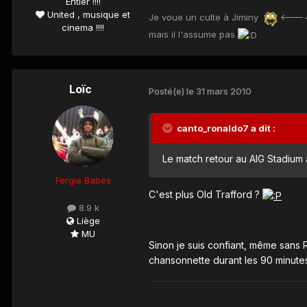
Entier !!!!
United , musique et
Je voue un culte à Jiminy
<-----
cinema !!!!
mais il l'assume pas
Loïc
Posté(e)
le 31 mars 2010
canto_ronaldo7 a dit :
Le match retour au AIG Stadium ap
Fergie Babes
C'est plus Old Trafford ?
8.9 k
Liège
MU
Sinon je suis confiant, même sans 
chansonnette durant les 90 minute