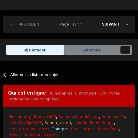
PRÉCÉDENT
Page 1 sur 14
SUIVANT
Partager
Abonnés
0
Aller sur la liste des sujets
Qui est en ligne
18 membres
, 0 anonyme, 379 invités
(Afficher la liste complète)
Heisenberg
Red-devil13
Samael
McdoMickey
Scholesy-18
JKad94
Dje0968
Senua_United
elmario
EricLeRouge
becks-forever
oaziz
Thingrim
RedLikeDevil
MidnaTaka
sonk51
tonybleu
yazid12