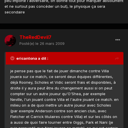
peu importe l'adversaire, on donne tout pour marquer absolument
et ne surtout pas concéder un but), le physique ça sera
secondaire
TheRedDevil7
Posté(e)
le 26 mars 2009
ericantona a dit :
je pense pas que le fait de jouer dimanche contre Villa
jouera sur ce match, ce seront deux équipes différentes,
déjà Rooney, Scholes et Vidic seront frais et disponibles, à
droite il y aura peut être du changement aussi si on peut
compter sur un autre joueur qu'O'Shea, par exemple
Neville, l'un jouant contre Villa et l'autre jouant ce match. en
milieu on a de quoi mettre un autre joueur avec Scholes
(par exemple Anderson contre son ancien club, avec
Fletcher et Carrick titulaires contre Villa) et sur les côtés on
a aussi de quoi faire tourner entre Giggs, Park et Nani (je
suis persuadé que Nani jouera ce match). ce qui est certain