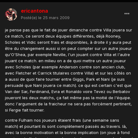
ericantona
Posté(e)
le 25 mars 2009
je pense pas que le fait de jouer dimanche contre Villa jouera sur
ce match, ce seront deux équipes différentes, déjà Rooney,
Scholes et Vidic seront frais et disponibles, à droite il y aura peut
être du changement aussi si on peut compter sur un autre joueur
qu'O'Shea, par exemple Neville, l'un jouant contre Villa et l'autre
jouant ce match. en milieu on a de quoi mettre un autre joueur
avec Scholes (par exemple Anderson contre son ancien club,
avec Fletcher et Carrick titulaires contre Villa) et sur les côtés on
a aussi de quoi faire tourner entre Giggs, Park et Nani (je suis
persuadé que Nani jouera ce match). ce qui est certain c'est que
Van der Sar, Ferdinand, Evra et Ronaldo voire Tevez ou Berbatov
joueront les deux matchs, ça fait même pas la moitié de l'équipe.
donc l'argument de la fraicheur ne sera pas forcément pertinent,
si Fergie fait tourner.
contre Fulham nos joueurs étaient frais (une semaine sans
match) et pourtant ils sont complètement passés au travers. là,
avec la bonne motivation et la bonne implication (on joue à fond