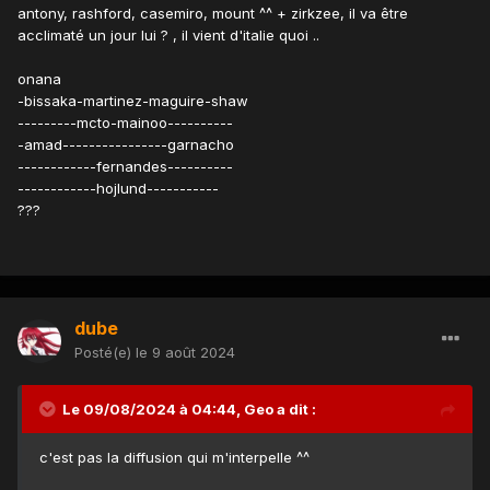
antony, rashford, casemiro, mount ^^ + zirkzee, il va être
acclimaté un jour lui ? , il vient d'italie quoi ..
onana
-bissaka-martinez-maguire-shaw
---------mcto-mainoo----------
-amad----------------garnacho
------------fernandes----------
------------hojlund-----------
???
dube
Posté(e)
le 9 août 2024
Le 09/08/2024 à 04:44,
Geo
a dit :
c'est pas la diffusion qui m'interpelle ^^