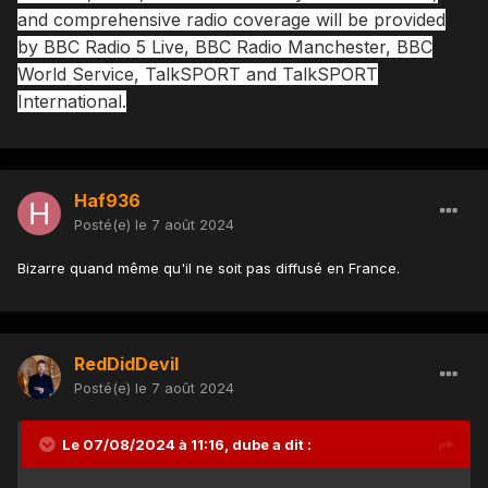
and comprehensive radio coverage will be provided
by BBC Radio 5 Live, BBC Radio Manchester, BBC
World Service, TalkSPORT and TalkSPORT
International.
Haf936
Posté(e)
le 7 août 2024
Bizarre quand même qu'il ne soit pas diffusé en France.
RedDidDevil
Posté(e)
le 7 août 2024
Le 07/08/2024 à 11:16,
dube
a dit :