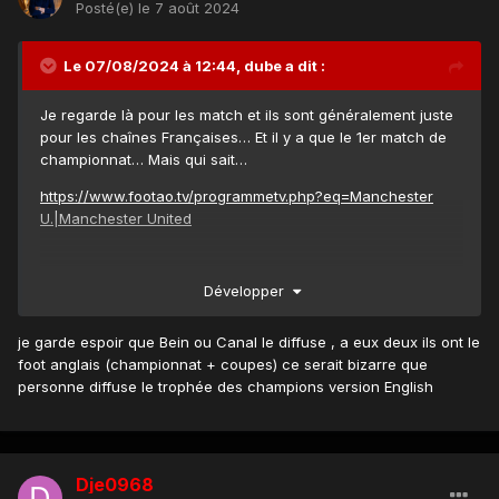
Posté(e)
le 7 août 2024
Le 07/08/2024 à 12:44,
dube
a dit :
Je regarde là pour les match et ils sont généralement juste
pour les chaînes Françaises… Et il y a que le 1er match de
championnat… Mais qui sait…
https://www.footao.tv/programmetv.php?eq=Manchester
U.|Manchester United
Développer
je garde espoir que Bein ou Canal le diffuse , a eux deux ils ont le
foot anglais (championnat + coupes) ce serait bizarre que
personne diffuse le trophée des champions version English
Dje0968