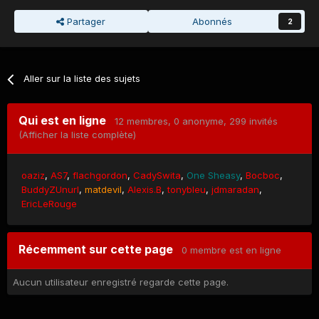
Partager
Abonnés
2
Aller sur la liste des sujets
Qui est en ligne
12 membres
, 0 anonyme, 299 invités
(Afficher la liste complète)
oaziz
AS7
flachgordon
CadySwita
One Sheasy
Bocboc
BuddyZUnurl
matdevil
Alexis.B
tonybleu
jdmaradan
EricLeRouge
Récemment sur cette page
0 membre est en ligne
Aucun utilisateur enregistré regarde cette page.