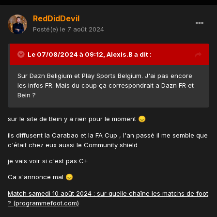
RedDidDevil
Posté(e)
le 7 août 2024
Le 07/08/2024 à 09:12,
Alexis.B
a dit :
Sur Dazn Beligium et Play Sports Belgium. J'ai pas encore
les infos FR. Mais du coup ça correspondrait a Dazn FR et
Bein ?
sur le site de Bein y a rien pour le moment
😞
ils diffusent la Carabao et la FA Cup , l'an passé il me semble que
c'était chez eux aussi le Community shield
je vais voir si c'est pas C+
Ca s'annonce mal
😞
Match samedi 10 août 2024 : sur quelle chaîne les matchs de foot
? (programmefoot.com)