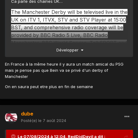
Ca parle des chaines UK…
The Manchester Derby will be televised live in the
UK on ITV 1, ITVX, STV and STV Player at 15:00
BST, and comprehensive radio coverage will be
provided by BBC Radio 5 Live, BBC Radio
Manchester, BBC World Service, TalkSPORT and
Développer
TalkSPORT International.
En France à la même heure il y aura un match amical du PSG
mais je pense pas que Bein va se privé d'un derby of
Manchester
On en saura peut etre plus en fin de semaine
dube
Posté(e)
le 7 août 2024
Le 07/08/2024 à 12:04,
RedDidDevil
a dit :