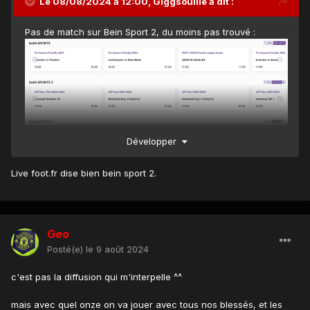
Le 08/08/2024 à 12:00,
Giggsouille
a dit :
Pas de match sur Bein Sport 2, du moins pas trouvé :
Développer
Par contre voici la liste des chaines qui le diffuse, au moins
Live foot.fr dise bien bein sport 2.
y en a assez, facile finalement :
Geo
Posté(e)
le 9 août 2024
c'est pas la diffusion qui m'interpelle ^^
mais avec quel onze on va jouer avec tous nos blessés, et les