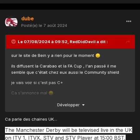
dube
Posté(e)
le 7 août 2024
Le 07/08/2024 à 09:52,
RedDidDevil
a dit :
sur le site de Bein y a rien pour le moment
😞
ils diffusent la Carabao et la FA Cup , l'an passé il me
semble que c'était chez eux aussi le Community shield
je vais voir si c'est pas C+
Ca s'annonce mal
😞
Match samedi 10 août 2024 : sur quelle chaîne les matchs
Développer
de foot ? (programmefoot.com)
Ca parle des chaines UK…
The Manchester Derby will be televised live in the UK
on ITV 1, ITVX, STV and STV Player at 15:00 BST,