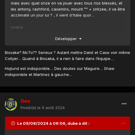
mais avec quel onze on va jouer avec tous nos blessés, et
les antony, rashford, casemiro, mount ^^ + zirkzee, il va être
acclimaté un jour lui ? , il vient d'italie quoi ..
onana
-bissaka-martinez-maguire-shaw
Développer
---------mcto-mainoo----------
-amad----------------garnacho
------------fernandes----------
Bissake? McTo?? Serieux ? Autant mettre Dalot et Case voir même
------------hojlund-----------
Collyer… Quand à Bissaka, il a rien à faire dans l’équipe…
???
Hojlund est indisponible… Des doutes sur Maguire… Shaw
indisponible et Martinez à gauche…
Geo
Posté(e)
le 9 août 2024
Le 09/08/2024 à 06:06,
dube
a dit :