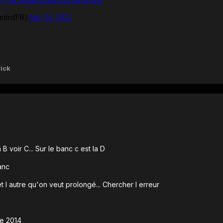
ick
 voir C... Sur le banc c est la D
banc
t l autre qu'on veut prolongé... Chercher l erreur
re 2014