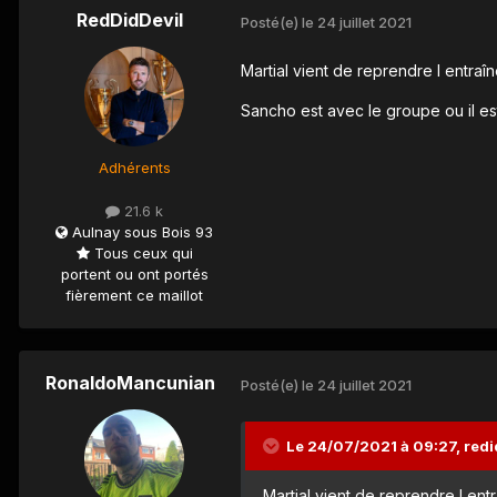
RedDidDevil
Posté(e)
le 24 juillet 2021
Martial vient de reprendre l entra
Sancho est avec le groupe ou il est
Adhérents
21.6 k
Aulnay sous Bois 93
Tous ceux qui
portent ou ont portés
fièrement ce maillot
RonaldoMancunian
Posté(e)
le 24 juillet 2021
Le 24/07/2021 à 09:27,
redi
Martial vient de reprendre l en