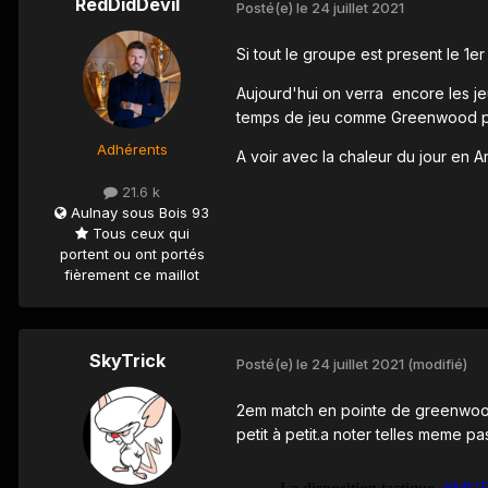
RedDidDevil
Posté(e)
le 24 juillet 2021
Si tout le groupe est present le 1e
Aujourd'hui on verra encore les je
temps de jeu comme Greenwood 
Adhérents
A voir avec la chaleur du jour en 
21.6 k
Aulnay sous Bois 93
Tous ceux qui
portent ou ont portés
fièrement ce maillot
SkyTrick
Posté(e)
le 24 juillet 2021
(modifié)
2em match en pointe de greenwoo
petit à petit.a noter telles meme pa