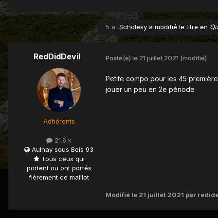
5 a
Scholesy
a modifié le titre en
Qu
RedDidDevil
Posté(e)
le 21 juillet 2021
(modifié)
Petite compo pour les 45 premières 
jouer un peu en 2e période
Adhérents
21.6 k
Aulnay sous Bois 93
Tous ceux qui
portent ou ont portés
fièrement ce maillot
Modifié
le 21 juillet 2021
par redide