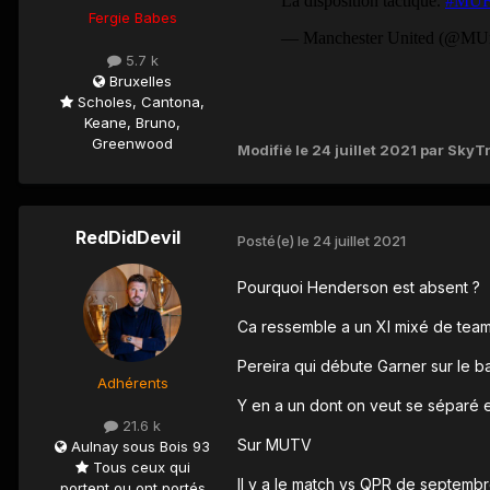
Fergie Babes
5.7 k
Bruxelles
Scholes, Cantona,
Keane, Bruno,
Greenwood
Modifié
le 24 juillet 2021
par SkyTr
RedDidDevil
Posté(e)
le 24 juillet 2021
Pourquoi Henderson est absent ?
Ca ressemble a un XI mixé de team B
Pereira qui débute Garner sur le 
Adhérents
Y en a un dont on veut se séparé e
21.6 k
Sur MUTV
Aulnay sous Bois 93
Tous ceux qui
Il y a le match vs QPR de septemb
portent ou ont portés