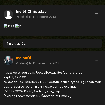
Invité Christplay
Posté(e)
le 19 octobre 2013
:D
1 mois après...
malon01
Posté(e)
le 14 décembre 2013
http://www.lequipe.fr/Football/Actualites/Le-raja-cree-l-
exploit/425199?
fb_action_ids=10151873719257638&fb_action_types=og.recommen
ds&fb_source=other_multiline&action_object_map=
[560377920716726]&action_type_map=
[%22og.recommends%22]&action_ref_map=[]