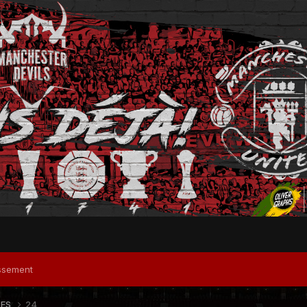
ssement
RES
24