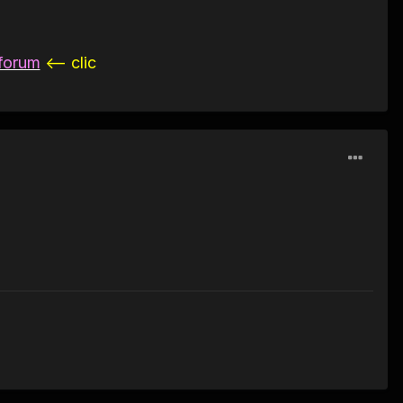
 forum
<-- clic