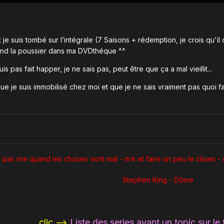
e suis tombé sur l’intégrale (7 Saisons + rédemption, je crois qu'il
rend la poussier dans ma DVDthéque ^^
is pas fait happer, je ne sais pas, peut être que ça a mal vieillit...
ue je suis immobilisé chez moi et que je ne sais vraiment pas quoi fa
pas rire quand les choses vont mal - rire et faire un peu le clown - 
Stephen King - Dôme
clic -->
Liste des series ayant un topic sur le