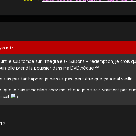
a dit :
t je suis tombé sur l’intégrale (7 Saisons + rédemption, je crois qu
epuis elle prend la poussier dans ma DVDthéque ^^
e suis pas fait happer, je ne sais pas, peut être que ça a mal vieillit...
, que je suis immobilisé chez moi et que je ne sais vraiment pas quoi
i sait
1 ?