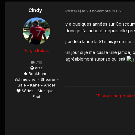
Cindy
Posté(e)
le 28 novembre 2015
y a quelques années sur Cdiscount j
donc je l'ai acheté, depuis elle p
j'ai déjà lancé la S1 mais je ne me su
Fergie Babes
un jour si je me casse une jambe, q
agréablement surprise qui sait
716
oise
Beckham -
Schmeichel - Shearer -
Bale - Kane - Ander
Séries - Musique -
"Si vous ne pouvez 
Foot