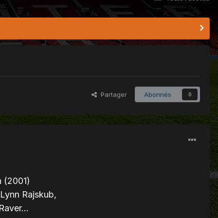
Partager
Abonnés
0
n (2001)
 Lynn Rajskub,
Raver...