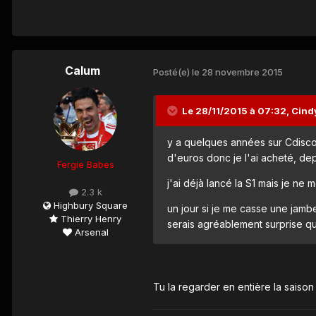
Calum
Posté(e)
le 28 novembre 2015
Le 28/11/2015 à 07:32, Cindy 
y a quelques années sur Cdiscoun
d'euros donc je l'ai acheté, d
Fergie Babes
j'ai déjà lancé la S1 mais je ne m
2.3 k
Highbury Square
un jour si je me casse une jambe
Thierry Henry
serais agréablement surprise qu
Arsenal
Tu la regarder en entière la saison 