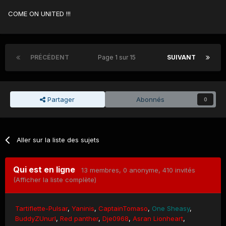
COME ON UNITED !!!
PRÉCÉDENT
Page 1 sur 15
SUIVANT
Partager
Abonnés
0
Aller sur la liste des sujets
Qui est en ligne
13 membres
, 0 anonyme, 410 invités
(Afficher la liste complète)
Tartiflette-Pulsar
Yaninis
CaptainTomaso
One Sheasy
BuddyZUnurl
Red panther
Dje0968
Asran Lionheart