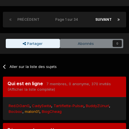
PRÉCÉDENT
Page 1 sur 34
SUIVANT
Partager
Abonnés
0
Aller sur la liste des sujets
Qui est en ligne
7 membres
, 0 anonyme, 370 invités
(Afficher la liste complète)
Red.D.GanG
CadySwita
Tartiflette-Pulsar
BuddyZUnurl
Bocboc
malon01
BiogCheag