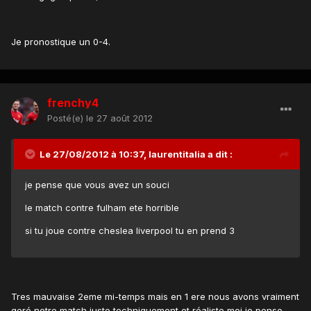
Je pronostique un 0-4.
frenchy4
Posté(e)
le 27 août 2012
Le 27/08/2012 à 10:37, laurentitalia a dit :
je pense que vous avez un souci
le match contre fulham ete horrible
si tu joue contre cheslea liverpool tu en prend 3
Tres mauvaise 2eme mi-temps mais en 1 ere nous avons vraiment
geré notre match juste techniquement et réaliste moi je pense