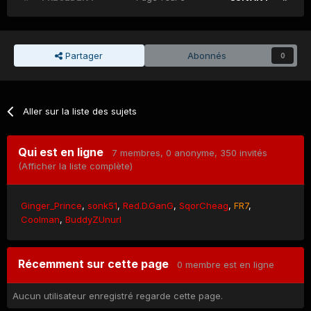
Partager
Abonnés
0
Aller sur la liste des sujets
Qui est en ligne
7 membres
, 0 anonyme, 350 invités
(Afficher la liste complète)
Ginger_Prince
sonk51
Red.D.GanG
SqorCheag
FR7
Coolman
BuddyZUnurl
Récemment sur cette page
0 membre est en ligne
Aucun utilisateur enregistré regarde cette page.