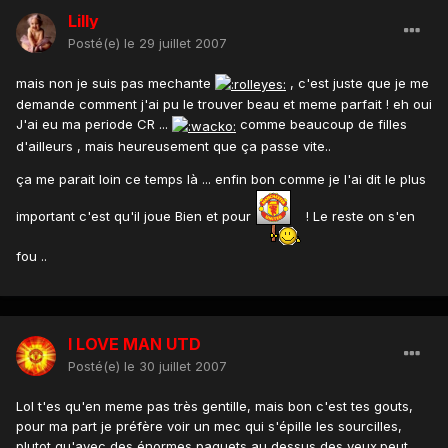
Lilly
Posté(e)
le 29 juillet 2007
mais non je suis pas mechante
, c'est juste que je me
demande comment j'ai pu le trouver beau et meme parfait ! eh oui
J'ai eu ma periode CR ...
comme beaucoup de filles
d'ailleurs , mais heureusement que ça passe vite..
ça me parait loin ce temps là ... enfin bon comme je l'ai dit le plus
important c'est qu'il joue Bien et pour
! Le reste on s'en
fou ..
I LOVE MAN UTD
Posté(e)
le 30 juillet 2007
Lol t'es qu'en meme pas très gentille, mais bon c'est tes gouts,
pour ma part je préfère voir un mec qui s'épille les sourcilles,
plutot qu'avec des énormes paquets au dessus des yeux.peut