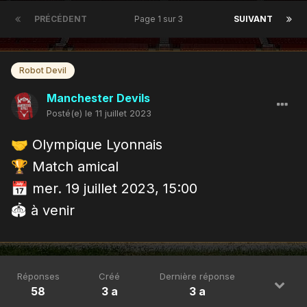
PRÉCÉDENT
Page 1 sur 3
SUIVANT
Robot Devil
Manchester Devils
Posté(e)
le 11 juillet 2023
🤝
Olympique Lyonnais
🏆
Match amical
📅
mer. 19 juillet 2023, 15:00
🏟 à venir
Réponses
Créé
Dernière réponse
58
3 a
3 a