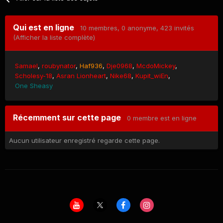
Qui est en ligne
10 membres
, 0 anonyme, 423 invités
(Afficher la liste complète)
Samael
roubynator
Haf936
Dje0968
McdoMickey
Scholesy-18
Asran Lionheart
Nike68
Kupit_wiEn
One Sheasy
Récemment sur cette page
0 membre est en ligne
Aucun utilisateur enregistré regarde cette page.