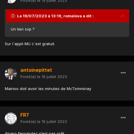
Posté(e)
le 19 juillet 2023
Le 19/07/2023 à 13:19,
romalova
a dit :
Un lien svp ?
Sur l´appli MU c´est gratuit.
antoinepittet
Posté(e)
le 19 juillet 2023
Mainoo doit avoir les minutes de McTomminay
FR7
Posté(e)
le 19 juillet 2023
Alvaro Fernandez n’est pas prêt