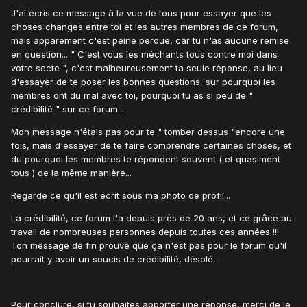
messages, je ne tiens pas en considération vos pseudos ,
J'ai écris ce message à la vue de tous pour essayer que les
je ne joue pas le psychanalyste de wish pour vous juger,
choses changes entre toi et les autres membres de ce forum,
mais bon apparement je suis l’objet d’une cabale d’un
mais apparement c'est peine perdue, car tu n'as aucune remise
groupe ( une secte plutot ) qui me contredit peu importe ce
en question... " C'est vous les méchants tous contre moi dans
que j’ecris, si j’ignore certains qui n’ont pas le ete eduque a
votre secte ", c'est malheureusement ta seule réponse, au lieu
debattre , faites de meme au moins par respect aux autres
d'essayer de te poser les bonnes questions, sur pourquoi les
forumites.
membres ont du mal avec toi, pourquoi tu as si peu de "
crédibilité " sur ce forum...
Derniere fois que je reponds a ces inepties et j’en apelle a
Mon message n'étais pas pour te " tomber dessus "encore une
la modération pour intervenir , ca en va de la crédibilité de
fois, mais d'essayer de te faire comprendre certaines choses, et
ce forum.
du pourquoi les membres te répondent souvent ( et quasiment
tous ) de la même manière...
Regarde ce qu'il est écrit sous ma photo de profil...
La crédibilité, ce forum l'a depuis près de 20 ans, et ce grâce au
travail de nombreuses personnes depuis toutes ces années !!!
Ton message de fin prouve que ça n'est pas pour le forum qu'il
pourrait y avoir un soucis de crédibilité, désolé.
Pour conclure, si tu souhaites apporter une réponse, merci de le