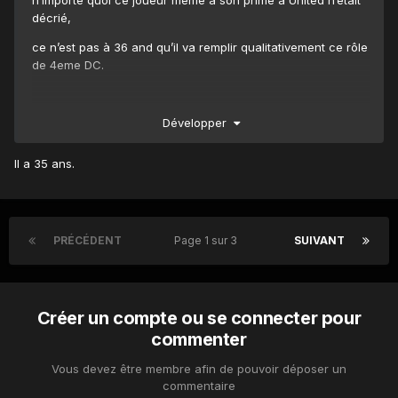
n’importe quoi ce joueur même à son prime à United n’était
décrié,
ce n’est pas à 36 and qu’il va remplir qualitativement ce rôle
de 4eme DC.
Développer
Il a 35 ans.
PRÉCÉDENT
Page 1 sur 3
SUIVANT
Créer un compte ou se connecter pour
commenter
Vous devez être membre afin de pouvoir déposer un
commentaire