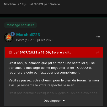
Modifié
le 18 juillet 2023
par Solero
Message populaire
Marshall723
Posté(e)
le 16 juillet 2023
Le 16/07/2023 à 19:06,
Solero
a dit :
C’est bon j’ai compris que j’ai en face une secte ici qui se
transmet le message de me boycotter et de TOUJOURS
repondre a cote et m’attaquer personnellement.
Veuillez passez votre chemin pour le bien du forum, j’ai mon
avis , je respecte le votre respectez le mien.
C’est pas normal d’expliquer aux gens qu’on peut avoir des
avis differents tout en se respectant, je ne fais pas de
Développer
jugement de valeur avec des “ tu “ , je ne replnds qu’aux