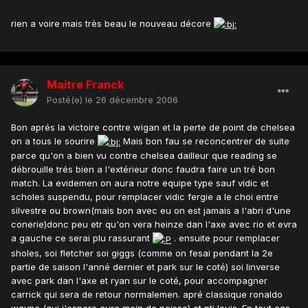
rien a voire mais très beau le nouveau décore
Maitre Franck
Posté(e)
le 26 décembre 2006
Bon aprés la victoire contre wigan et la perte de point de chelsea
on a tous le sourire
Mais bon fau se reconcentrer de suite
parce qu'on a bien vu contre chelsea dailleur que reading se
débrouille trés bien a l'extérieur donc faudra faire un tré bon
match. La evidemen on aura notre equipe type sauf vidic et
scholes suspendu, pour remplacer vidic fergie a le choi entre
silvestre ou brown(mais bon avec eu on est jamais a l'abri d'une
conerie)donc peu etr qu'on vera heinze dan l'axe avec rio et evra
a gauche ce serai plu rassurant
. ensuite pour remplacer
sholes, soi fletcher soi giggs (comme on fesai pendant la 2e
partie de saison l'anné dernier et park sur le coté) soi linverse
avec park dan l'axe et ryan sur le coté, pour accompagner
carrick qui sera de retour normalemen. apré classique ronaldo
wayne (qui j'espere aura moin de poisse) et pti louis. En tout cas