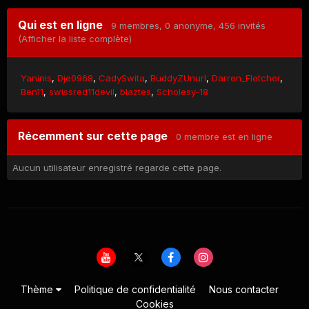
Qui est en ligne
9 membres
, 0 anonyme, 456 invités
(Afficher la liste complète)
Yaninis
Dje0968
CadySwita
BuddyZUnurl
Darren_Fletcher
Ben11
swissred11devil
blaztes
Scholesy-18
Récemment sur cette page
0 membre est en ligne
Aucun utilisateur enregistré regarde cette page.
Thème
Politique de confidentialité
Nous contacter
Cookies