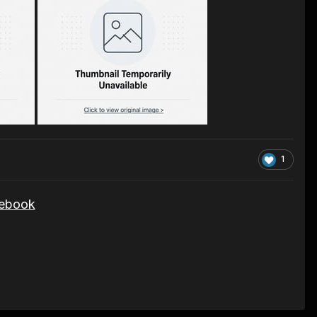
1
cebook