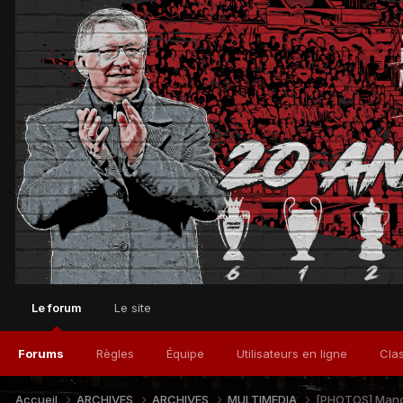
Le forum
Le site
Forums
Règles
Équipe
Utilisateurs en ligne
Cla
Accueil
ARCHIVES
ARCHIVES
MULTIMEDIA
[PHOTOS] Manch