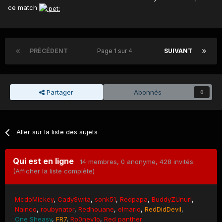
ce match
PRÉCÉDENT
Page 1 sur 4
SUIVANT
Partager
Abonnés
0
Aller sur la liste des sujets
Qui est en ligne
14 membres
, 0 anonyme, 428 invités
(Afficher la liste complète)
McdoMickey
CadySwita
sonk51
Redpapa
BuddyZUnurl
Nainco
roubynator
Redhouane
elmario
RedDidDevil
One Sheasy
FR7
Ro0ney1o
Red panther