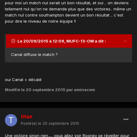
pour moi un match nul serait un bon résultat, et oui .. on deviens
tellement nul qu'on ne demande plus que des victoires.. même un
match nul contre southampton devient un bon résultat .. c'est
pour dire le niveau de notre équipe !!
Le 20/09/2015 à 12:09, MUFC-13-OM a dit :
Canal diffuse le match ?
oui Canal + décalé
Modifié
le 20 septembre 2015
par aminecom
titan
Posté(e)
le 20 septembre 2015
Une victoire sinon rien..... vous allez voir Rooney se réveiller pour